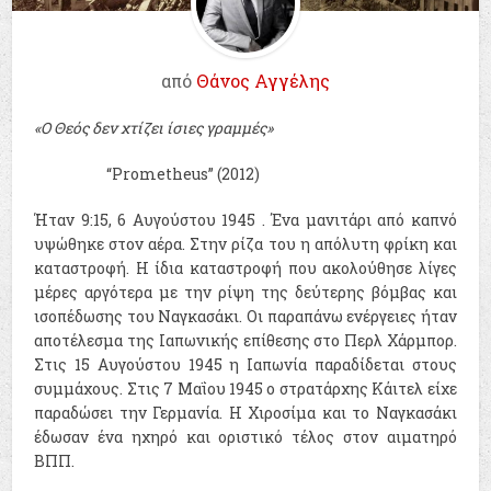
από
Θάνος Αγγέλης
«O Θεός δεν χτίζει ίσιες γραμμές»
“Prometheus” (2012)
Ήταν 9:15,
6 Αυγούστου
1945
. Ένα μανιτάρι από καπνό
υψώθηκε στον αέρα. Στην ρίζα του η απόλυτη φρίκη και
καταστροφή. Η ίδια καταστροφή που ακολούθησε λίγες
μέρες αργότερα με την ρίψη της δεύτερης βόμβας και
ισοπέδωσης του Ναγκασάκι. Οι παραπάνω ενέργειες ήταν
αποτέλεσμα της Ιαπωνικής επίθεσης στο Περλ Χάρμπορ.
Στις
15 Αυγούστου
1945
η Ιαπωνία παραδίδεται στους
συμμάχους. Στις 7 Μαΐου 1945 ο στρατάρχης Κάιτελ είχε
παραδώσει την Γερμανία. Η Χιροσίμα και το Ναγκασάκι
έδωσαν ένα ηχηρό και οριστικό τέλος στον αιματηρό
ΒΠΠ.