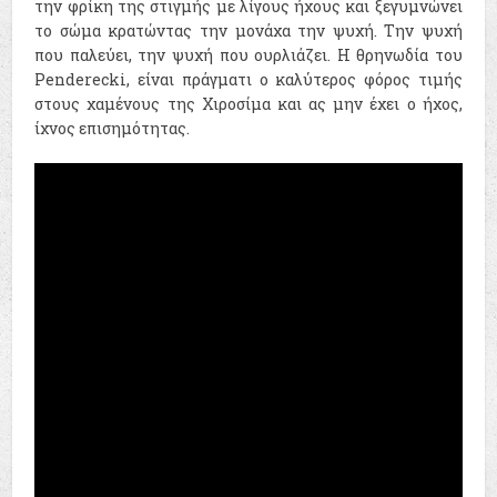
την φρίκη της στιγμής με λίγους ήχους και ξεγυμνώνει
το σώμα κρατώντας την μονάχα την ψυχή. Την ψυχή
που παλεύει, την ψυχή που ουρλιάζει. Η θρηνωδία του
Penderecki, είναι πράγματι ο καλύτερος φόρος τιμής
στους χαμένους της Χιροσίμα και ας μην έχει ο ήχος,
ίχνος επισημότητας.