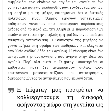
συμβολίζει τον κίνδυνο να παγιδευτεί κανείς σε ένα
γοητευτικό παίγνιο ψευδαισθήσεων. Συνδέοντας, λοιπόν,
τη σπηλιά με τη μήτρα, επισημαίνει ότι ο δυτικός
πολιτισμός είναι πλήρης εικόνων γοητευτικών,
παθητικών γυναικών που παρασύρουν απρόσεκτους
άνδρες από το Καλό και την Αλήθεια. Η παρουσίαση των
σκιών στον τοίχο της σπηλιάς (μήτρα) δεν είναι παρά μια
παθητική αντανάκλαση. Η ικανότητα της μητέρας να
γεννά ανήκει στη σφαίρα των αισθήσεων και ελέγχεται
από ''θεία σχέδια'' (ιδέα του Αγαθού). Η γέννηση είναι ένα
αντίγραφο της αναγέννησης που ανήκει στην ιδέα του
Αγαθού. Παρ' όλα αυτά, η Ιrigaray υποστηρίζει οι
καθρέφτες ποτέ δεν αναπαράγουν απλώς, αλλά
ταυτόχρονα μετασχηματίζουν και αντιστρέφουν,
διαφοροποιώντας το αντικείμενο που εμφανίζεται.
Η Ιrigaray μας προτρέπει να
καλλιεργήσουμε τη διαφορά,
αφήνοντας χώρο στη γυναίκα ως