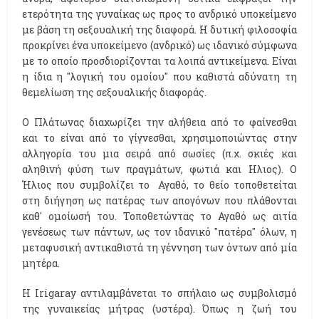
ετερότητα της γυναίκας ως προς το ανδρικό υποκείμενο
με βάση τη σεξουαλική της διαφορά. Η δυτική φιλοσοφία
προκρίνει ένα υποκείμενο (ανδρικό) ως ιδανικό σύμφωνα
με το οποίο προσδιορίζονται τα λοιπά αντικείμενα. Είναι
η ίδια η ''λογική του ομοίου'' που καθιστά αδύνατη τη
θεμελίωση της σεξουαλικής διαφοράς.
Ο Πλάτωνας διαχωρίζει την αλήθεια από το φαίνεσθαι
και το είναι από το γίγνεσθαι, χρησιμοποιώντας στην
αλληγορία του μια σειρά από σωσίες (π.χ. σκιές και
αληθινή φύση των πραγμάτων, φωτιά και Ηλιος). Ο
Ήλιος που συμβολίζει το Αγαθό, το θείο τοποθετείται
στη διήγηση ως πατέρας των απογόνων που πλάθονται
καθ' ομοίωσή του. Τοποθετώντας το Αγαθό ως αιτία
γενέσεως των πάντων, ως τον ιδανικό ''πατέρα'' όλων, η
μεταφυσική αντικαθιστά τη γέννηση των όντων από μία
μητέρα.
Η Ιrigaray αντιλαμβάνεται το σπήλαιο ως συμβολισμό
της γυναικείας μήτρας (υστέρα). Όπως η ζωή του