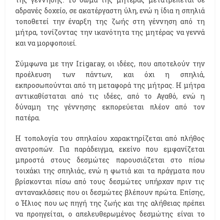
αδρανές δοχείο, σε ακατέργαστη ύλη, ενώ η ίδια η σπηλιά
τοποθετεί την έναρξη της ζωής στη γέννηση από τη
μήτρα, τονίζοντας την ικανότητα της μητέρας να γεννά
και να μορφοποιεί.
Σύμφωνα με την Ιrigaray, οι ιδέες, που αποτελούν την
προέλευση των πάντων, και όχι η σπηλιά,
εκπροσωπούνται από τη μεταφορά της μήτρας. Η μήτρα
αντικαθίσταται από τις ιδέες, από το Αγαθό, ενώ η
δύναμη της γέννησης εκπορεύεται πλέον από τον
πατέρα.
Η τοπολογία του σπηλαίου χαρακτηρίζεται από πλήθος
ανατροπών. Για παράδειγμα, εκείνο που εμφανίζεται
μπροστά στους δεσμώτες παρουσιάζεται στο πίσω
τοιχάκι της σπηλιάς, ενώ η φωτιά και τα πράγματα που
βρίσκονται πίσω από τους δεσμώτες υπήρχαν πριν τις
αντανακλάσεις που οι δεσμώτες βλέπουν πρώτα. Επίσης,
ο Ήλιος που ως πηγή της ζωής και της αλήθειας πρέπει
να προηγείται, ο απελευθερωμένος δεσμώτης είναι το