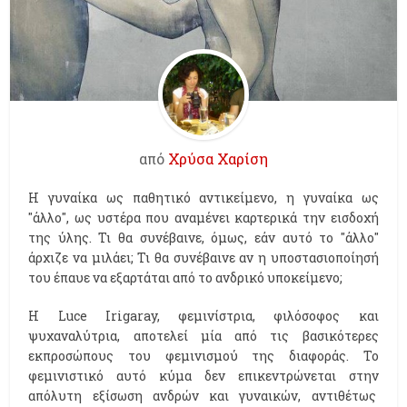
από
Χρύσα Χαρίση
Η γυναίκα ως παθητικό αντικείμενο, η γυναίκα ως
''άλλο'', ως υστέρα που αναμένει καρτερικά την εισδοχή
της ύλης. Τι θα συνέβαινε, όμως, εάν αυτό το ''άλλο''
άρχιζε να μιλάει; Τι θα συνέβαινε αν η υποστασιοποίησή
του έπαυε να εξαρτάται από το ανδρικό υποκείμενο;
H Luce Irigaray, φεμινίστρια, φιλόσοφος και
ψυχαναλύτρια, αποτελεί μία από τις βασικότερες
εκπροσώπους του φεμινισμού της διαφοράς. Το
φεμινιστικό αυτό κύμα δεν επικεντρώνεται στην
απόλυτη εξίσωση ανδρών και γυναικών, αντιθέτως