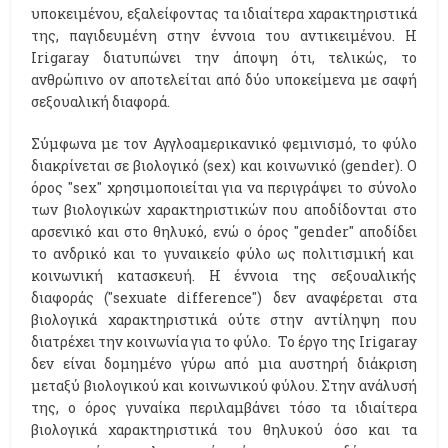
υποκειμένου, εξαλείφοντας τα ιδιαίτερα χαρακτηριστικά
της, παγιδευμένη στην έννοια του αντικειμένου. Η
Irigaray διατυπώνει την άποψη ότι, τελικώς, το
ανθρώπινο ον αποτελείται από δύο υποκείμενα με σαφή
σεξουαλική διαφορά.
Σύμφωνα με τον Αγγλοαμερικανικό φεμινισμό, το φύλο
διακρίνεται σε βιολογικό (sex) και κοινωνικό (gender). Ο
όρος ''sex'' χρησιμοποιείται για να περιγράψει το σύνολο
των βιολογικών χαρακτηριστικών που αποδίδονται στο
αρσενικό και στο θηλυκό, ενώ ο όρος ''gender'' αποδίδει
το ανδρικό και το γυναικείο φύλο ως πολιτισμική και
κοινωνική κατασκευή. Η έννοια της σεξουαλικής
διαφοράς (''sexuate difference'') δεν αναφέρεται στα
βιολογικά χαρακτηριστικά ούτε στην αντίληψη που
διατρέχει την κοινωνία για το φύλο. Το έργο της Ιrigaray
δεν είναι δομημένο γύρω από μια αυστηρή διάκριση
μεταξύ βιολογικού και κοινωνικού φύλου. Στην ανάλυσή
της, ο όρος γυναίκα περιλαμβάνει τόσο τα ιδιαίτερα
βιολογικά χαρακτηριστικά του θηλυκού όσο και τα