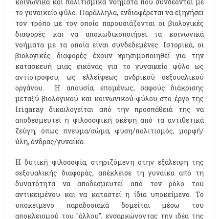
κοινωνικά και πολιτισμικά νοήματα που συνδέονται με
το γυναικείο φύλο. Παράλληλα, ενδιαφέρεται να εξηγήσει
τον τρόπο με τον οποίο παρουσιάζονται οι βιολογικές
διαφορές και να αποκωδικοποιήσει τα κοινωνικά
νοήματα με τα οποία είναι συνδεδεμένες. Ιστορικά, οι
βιολογικές διαφορές έχουν χρησιμοποιηθεί για την
κατασκευή μιας εικόνας για το γυναικείο φύλο ως
αντίστροφου, ως ελλείψεως ανδρικού σεξουαλικού
οργάνου. Η απουσία, επομένως, σαφούς διάκρισης
μεταξύ βιολογικού και κοινωνικού φύλου στο έργο της
Irigaray δικαιλογείται από την προσπάθειά της να
αποδεσμευτεί η φιλοσοφική σκέψη από τα αντιθετικά
ζεύγη, όπως πνεύμα/σώμα, φύση/πολιτισμός, μορφή/
ύλη, άνδρας/γυναίκα.
Η δυτική φιλοσοφία, στηριζόμενη στην εξάλειψη της
σεξουαλικής διαφοράς, απέκλεισε τη γυναίκα από τη
δυνατότητα να αποδεσμευτεί από τον ρόλο του
αντικειμένου και να καταστεί η ίδια υποκείμενο. Το
υποκείμενο παραδοσιακά δομείται μέσω του
αποκλεισμού του ''άλλου'', ενσαρκώνοντας την ιδέα της