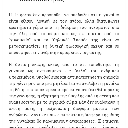
Η Ιrigaray δεν προσπαθεί να αποδείξει ότι η γυναίκα
είναι εξίσου λογική με τον άνδρα, αλλά διατυπώνει
ερωτήματα γύρω από τη διάκριση του πνεύματος από
την ύλη, από το σώμα και ως εκ τούτου από το
''γυναικείο'' και το ''θηλυκό''. Σκοπός της είναι να
μετασχηματίσει τη δυτική φιλοσοφική σκέψη και να
αποδομήσει την ανδρική κυριαρχία εντός αυτής.
Η δυτική σκέψη, εκτός από το ότι τοποθέτησε τη
γυναίκα ως αντικείμενο, ως ''άλλο'' του ανδρικού
υποκειμένου, υποβάθμισε και αντικατέστησε τη σημασία
της γέννησης από μια μητέρα. Για να αναλάβει η γυναίκα
τη θέση του υποκειμένου πρέπει να αναδειχθεί ο ρόλος
της γέννησης, η εξάρτηση της ύπαρξης από τη σχέση που
αναπτύσσεται με το μητρικό σώμα. Εάν δεν αναδειχθεί η
σχέση αυτή, η σεξουαλική διαφορά μεταξύ των
ανθρώπινων όντων και ως εκ τούτου η διαφορά της ίδιας
της γυναίκας θα παραμείνουν ανέκφραστες. Η επιμονή,
ωστόσο, στην ανάδειξη της σημασίας της γέννησης