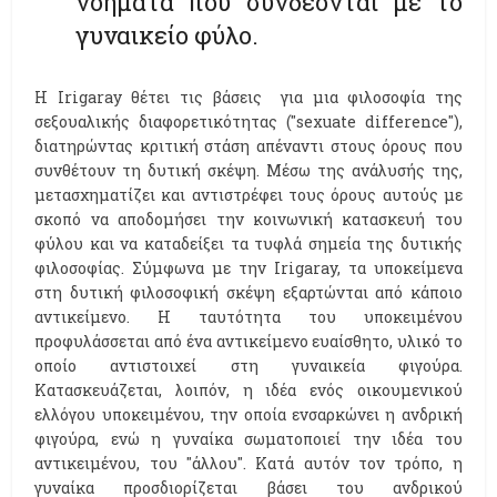
νοήματα που συνδέονται με το
γυναικείο φύλο.
Η Irigaray θέτει τις βάσεις για μια φιλοσοφία της
σεξουαλικής διαφορετικότητας (''sexuate difference''),
διατηρώντας κριτική στάση απέναντι στους όρους που
συνθέτουν τη δυτική σκέψη. Μέσω της ανάλυσής της,
μετασχηματίζει και αντιστρέφει τους όρους αυτούς με
σκοπό να αποδομήσει την κοινωνική κατασκευή του
φύλου και να καταδείξει τα τυφλά σημεία της δυτικής
φιλοσοφίας. Σύμφωνα με την Ιrigaray, τα υποκείμενα
στη δυτική φιλοσοφική σκέψη εξαρτώνται από κάποιο
αντικείμενο. Η ταυτότητα του υποκειμένου
προφυλάσσεται από ένα αντικείμενο ευαίσθητο, υλικό το
οποίο αντιστοιχεί στη γυναικεία φιγούρα.
Κατασκευάζεται, λοιπόν, η ιδέα ενός οικουμενικού
ελλόγου υποκειμένου, την οποία ενσαρκώνει η ανδρική
φιγούρα, ενώ η γυναίκα σωματοποιεί την ιδέα του
αντικειμένου, του ''άλλου''. Κατά αυτόν τον τρόπο, η
γυναίκα προσδιορίζεται βάσει του ανδρικού