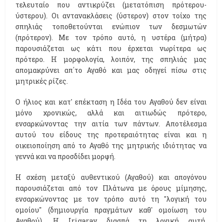
τελευταίο που αντικρύζει (μετατόπιση πρότερου-
ύστερου). Οι αντανακλάσεις (ύστερον) στον τοίχο της
σπηλιάς τοποθετούνται ενώπιον των δεσμωτών
(πρότερον). Με τον τρόπο αυτό, η υστέρα (μήτρα)
παρουσιάζεται ως κάτι που έρχεται νωρίτερα ως
πρότερο. Η μορφολογία, λοιπόν, της σπηλιάς μας
απομακρύνει απ΄το Αγαθό και μας οδηγεί πίσω στις
μητρικές ρίζες.
Ο ήλιος και κατ' επέκταση η Ιδέα του Αγαθού δεν είναι
μόνο χρονικώς, αλλά και αιτιωδώς πρότερο,
ενσαρκώνοντας την αιτία των πάντων. Αποτέλεσμα
αυτού του είδους της προτεραιότητας είναι και η
οικειοποίηση από το Αγαθό της μητρικής ιδιότητας να
γεννά και να προσδίδει μορφή.
Η σχέση μεταξύ αυθεντικού (Αγαθού) και απογόνου
παρουσιάζεται από τον Πλάτωνα με όρους μίμησης,
ενσαρκώνοντας με τον τρόπο αυτό τη ''λογική του
ομοίου'' (δημιουργία πραγμάτων καθ' ομοίωση του
Αγαθού). H Irigaray διασπά τη λογική αυτή,