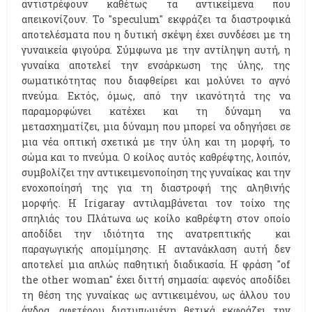
αντιστρέφουν καθέτως τα αντικείμενα που
απεικονίζουν. Το ''speculum'' εκφράζει τα διαστροφικά
αποτελέσματα που η δυτική σκέψη έχει συνδέσει με τη
γυναικεία φιγούρα. Σύμφωνα με την αντίληψη αυτή, η
γυναίκα αποτελεί την ενσάρκωση της ύλης, της
σωματικότητας που διαφθείρει και μολύνει το αγνό
πνεύμα. Εκτός, όμως, από την ικανότητά της να
παραμορφώνει κατέχει και τη δύναμη να
μετασχηματίζει, μια δύναμη που μπορεί να οδηγήσει σε
μια νέα οπτική σχετικά με την ύλη και τη μορφή, το
σώμα και το πνεύμα. Ο κοίλος αυτός καθρέφτης, λοιπόν,
συμβολίζει την αντικειμενοποίηση της γυναίκας και την
ενοχοποίησή της για τη διαστροφή της αληθινής
μορφής. Η Ιrigaray αντιλαμβάνεται τον τοίχο της
σπηλιάς του Πλάτωνα ως κοίλο καθρέφτη στον οποίο
αποδίδει την ιδιότητα της ανατρεπτικής και
παραγωγικής απομίμησης. Η αντανάκλαση αυτή δεν
αποτελεί μια απλώς παθητική διαδικασία. Η φράση ''of
the other woman'' έχει διττή σημασία: αφενός αποδίδει
τη θέση της γυναίκας ως αντικειμένου, ως άλλου του
άνδρα, αφετέρου διατυπωμένη θετικά εκφράζει την