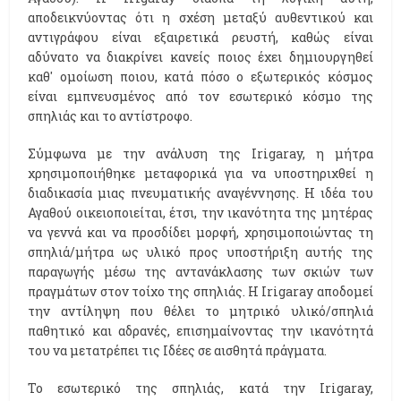
αποδεικνύοντας ότι η σχέση μεταξύ αυθεντικού και
αντιγράφου είναι εξαιρετικά ρευστή, καθώς είναι
αδύνατο να διακρίνει κανείς ποιος έχει δημιουργηθεί
καθ' ομοίωση ποιου, κατά πόσο ο εξωτερικός κόσμος
είναι εμπνευσμένος από τον εσωτερικό κόσμο της
σπηλιάς και το αντίστροφο.
Σύμφωνα με την ανάλυση της Ιrigaray, η μήτρα
χρησιμοποιήθηκε μεταφορικά για να υποστηριχθεί η
διαδικασία μιας πνευματικής αναγέννησης. Η ιδέα του
Αγαθού οικειοποιείται, έτσι, την ικανότητα της μητέρας
να γεννά και να προσδίδει μορφή, χρησιμοποιώντας τη
σπηλιά/μήτρα ως υλικό προς υποστήριξη αυτής της
παραγωγής μέσω της αντανάκλασης των σκιών των
πραγμάτων στον τοίχο της σπηλιάς. Η Ιrigaray αποδομεί
την αντίληψη που θέλει το μητρικό υλικό/σπηλιά
παθητικό και αδρανές, επισημαίνοντας την ικανότητά
του να μετατρέπει τις Ιδέες σε αισθητά πράγματα.
Το εσωτερικό της σπηλιάς, κατά την Ιrigaray,