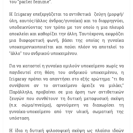
του ''parler femme''.
Η Irigaray επεξεργάζεται τα αντιθετικά ζεύγη (μορφή/
ύλη, εαυτός/άλλος άνδρας/γυναίκα) και τα διαρρηγνύει,
υποδεικνύοντας τον τρόπο με τον οποίο η μια πλευρά
αποκλείει και καθορίζει την άλλη. Ταυτόχρονα, εκφράζει
μια διαφορετική φωνή, βάσει της οποίας η γυναίκα
υποκειμενικοποιείται και παύει πλέον να αποτελεί το
''άλλο'' του ανδρικού υποκειμένου.
Για να καταστεί η γυναίκα ομιλούν υποκείμενο χωρίς να
παγιδευτεί στη θέση του ανδρικού υποκειμένου, η
Irigaray πρέπει να απαντήσει στο εξής ερώτημα: ''τι θα
συνέβαινε αν το αντικείμενο άρχιζε να μιλάει;''
Παράλληλα, προβαίνει σε μια άρση των αντιθετικών
ζευγών που συνθέτουν τη δυτική μεταφυσική σκέψη
(π.χ. σώμα/πνεύμα), αρνούμενη να διαχωρίσει τη
γυναίκα-υποκείμενο από την υλική, σωματική της
υπόσταση.
Η ίδια η δυτική φιλοσοφική σκέψη ως πλαίσιο ιδεών