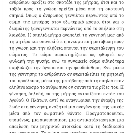
ανθρώπου αρχίζει στο σκοτάδι της μήτρας, έτσι και το
ταξίδι προς τη γνώση αρχίζει μέσα από τη σκοτεινή
σπηλιά. Όπως ο άνθρωπος γεννιέται περνώντας από το
σώμα της μητέρας στον εξωτερικό κόσμο, έτσι και ο
δεσμώτης ξαναγεννιέται περνώντας από το σπήλαιο στη
λιακάδα. Η σπηλιά-μήτρα αναπολεί τη γέννησή μας από
τη μητέρα και υπονοεί ότι η πνευματική μετάβαση προς
τη γνώση και την αλήθεια απαιτεί την εγκατάλειψη του
σώματος. Το σώμα χαρακτηρίζεται ως φθαρτό, ως
φυλακή της ψυχής, ενώ το γυναικείο σώμα ειδικότερα
συμβολίζει την άγνοια και την ψευδαίσθηση. Ενώ μέσω
της γέννησης το ανθρώπινο ον εγκαταλείπει τη μητρική
του προέλευση, μέσω της μετάβασης από τη σπηλιά στον
αληθινό κόσμο το ανθρώπινο ον συναντά τις ρίζες του. Η
γέννηση, δηλαδή, εκ της μήτρας εντοπίζεται εντός του
Αγαθού. Ο Πλάτων, αντί να αναγνωρίσει την έναρξη της
ζωής στη γέννηση, αναζητεί μια αναγέννηση της ψυχής
μέσα από τον σωματικό θάνατο. Πραγματοποιείται,
επομένως, μια οικειοποίηση, μια αντικατάσταση και μια
απαξίωση του μητρικού στοιχείου κατά τη διαδικασία
της γέννησης. Το σώμα της μητέρας μετατρέπεται σε