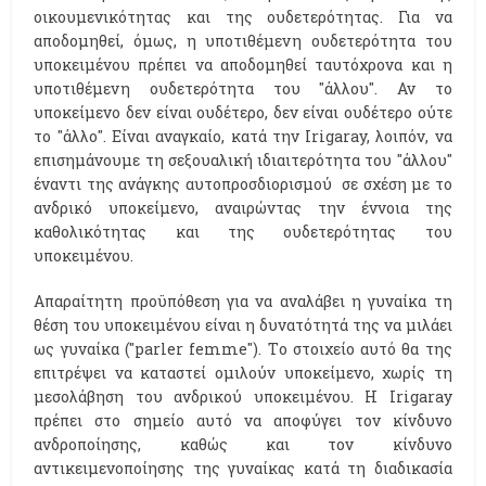
οικουμενικότητας και της ουδετερότητας. Για να
αποδομηθεί, όμως, η υποτιθέμενη ουδετερότητα του
υποκειμένου πρέπει να αποδομηθεί ταυτόχρονα και η
υποτιθέμενη ουδετερότητα του ''άλλου''. Αν το
υποκείμενο δεν είναι ουδέτερο, δεν είναι ουδέτερο ούτε
το ''άλλο''. Είναι αναγκαίο, κατά την Ιrigaray, λοιπόν, να
επισημάνουμε τη σεξουαλική ιδιαιτερότητα του ''άλλου''
έναντι της ανάγκης αυτοπροσδιορισμού σε σχέση με το
ανδρικό υποκείμενο, αναιρώντας την έννοια της
καθολικότητας και της ουδετερότητας του
υποκειμένου.
Απαραίτητη προϋπόθεση για να αναλάβει η γυναίκα τη
θέση του υποκειμένου είναι η δυνατότητά της να μιλάει
ως γυναίκα (''parler femme''). Tο στοιχείο αυτό θα της
επιτρέψει να καταστεί ομιλούν υποκείμενο, χωρίς τη
μεσολάβηση του ανδρικού υποκειμένου. Η Irigaray
πρέπει στο σημείο αυτό να αποφύγει τον κίνδυνο
ανδροποίησης, καθώς και τον κίνδυνο
αντικειμενοποίησης της γυναίκας κατά τη διαδικασία