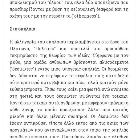
αποκλεισμού του ''άλλου'' του, αλλά δύο υποκείμενα που
προσδιορίζονται με βάση τη σεξουαλική διαφορά και τη
σχέση τους με την ετερότητα (''otherness'').
Στο σπήλαιο
Η αλληγορία του σπηλαίου περιλαμβάνεται στο έργο του
Πλάτωνα, ''Πολιτεία'' και αποτελεί μια προσπάθεια
τεκμηρίωσης της θεωρίας των ιδεών. Σύμφωνα με τον
μύθο, μια ομάδα ανθρώπων βρίσκονται αλυσοδεμένοι
(''δεσμώτες'') εντός μιας υπόγειας σπηλιάς. Οι δεσμώτες
δεν δύνανται να στρέψουν τα κεφάλια τους ούτε δεξιά
ούτε αριστερά ούτε βέβαια και πίσω, αλλά κοιτούν μόνο
ευθεία μπροστά. Πίσω τους καίει μια φωτιά, ενώ ανάμεσα
στη φωτιά και τους δεσμώτες υψώνεται ένα τοιχάκι.
Κοντά στο τοιχάκι αυτό, άνθρωποι μεταφέρουν πράγματα
κάθε λογής τα οποία προεξέχουν. Άλλοι από αυτούς
μιλούν και άλλοι μένουν σιωπηλοί. Οι δεσμώτες δεν
έχουν αντικρύσει τίποτε άλλο εκτός από τις σκιές των
πραγμάτων που αντανακλώνται στον τοίχο της σπηλιάς
ακριβώς μπροστά τους. Πιστεύουν, λοιπόν, ως αληθινό