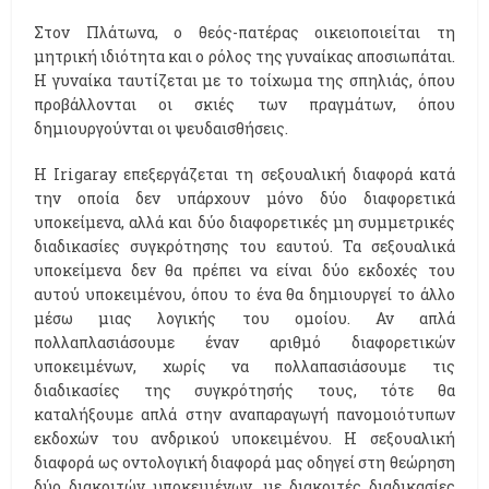
Στον Πλάτωνα, ο θεός-πατέρας οικειοποιείται τη
μητρική ιδιότητα και ο ρόλος της γυναίκας αποσιωπάται.
Η γυναίκα ταυτίζεται με το τοίχωμα της σπηλιάς, όπου
προβάλλονται οι σκιές των πραγμάτων, όπου
δημιουργούνται οι ψευδαισθήσεις.
H Irigaray επεξεργάζεται τη σεξουαλική διαφορά κατά
την οποία δεν υπάρχουν μόνο δύο διαφορετικά
υποκείμενα, αλλά και δύο διαφορετικές μη συμμετρικές
διαδικασίες συγκρότησης του εαυτού. Τα σεξουαλικά
υποκείμενα δεν θα πρέπει να είναι δύο εκδοχές του
αυτού υποκειμένου, όπου το ένα θα δημιουργεί το άλλο
μέσω μιας λογικής του ομοίου. Αν απλά
πολλαπλασιάσουμε έναν αριθμό διαφορετικών
υποκειμένων, χωρίς να πολλαπασιάσουμε τις
διαδικασίες της συγκρότησής τους, τότε θα
καταλήξουμε απλά στην αναπαραγωγή πανομοιότυπων
εκδοχών του ανδρικού υποκειμένου. Η σεξουαλική
διαφορά ως οντολογική διαφορά μας οδηγεί στη θεώρηση
δύο διακριτών υποκειμένων, με διακριτές διαδικασίες