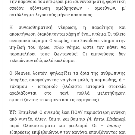
την παράνοια που επιφέρει μια «συνενοχή» στη, φορντική
σχεδόν, εξόντωση ομόθρησκων - ομοεθνών, μ’
αντάλλαγμα: λιγοστούς μήνες κακουχίας.
Η συναισθηματική νέκρωση, η παραίτηση και
αποκτήνωση, διακόπτονται χάρη σ’ ένα… πτώμα. Τι τέλειο
σεναριακό εύρημα: Ο νεκρός, που ξαναδίνει νόημα στην
μη-ζωή του ήρωα.
Τόσο
νόημα, ώστε τον κάνει να
παραμελήσει τους ζωντανούς!. Οι εμπνεύσεις δεν
τελειώνουν εδώ, αλλά κωλύομαι…
Ο Nemes, λοιπόν, ψηλαφίζει τα όρια της ανθρώπινης
ύπαρξης, αποφεύγοντας να γίνει μελό, ή πομπώδης, ή –
τάχαμου - ιστορικός (ελάχιστα ιστορικά στοιχεία
αραδιάζονται στο πανί, πολλά μελετήθηκαν,
εμποτίζοντας το κείμενο και τις ερμηνείες).
ΥΓ:
Επιμένω! Ο σινεμάς έχει ΠΟΛΥ περισσότερη ανάγκη
από νίντζα, άλιεν, ζόμπι και βαμπίρ
(ή, έστω,
Birdmen),
παρά Ολοκαυτώματα και ρεαλισμό. Οι
– όποιες -
εξαιρέσεις επιβεβαιώνουν τον κανόνα, επαυξάνοντας και