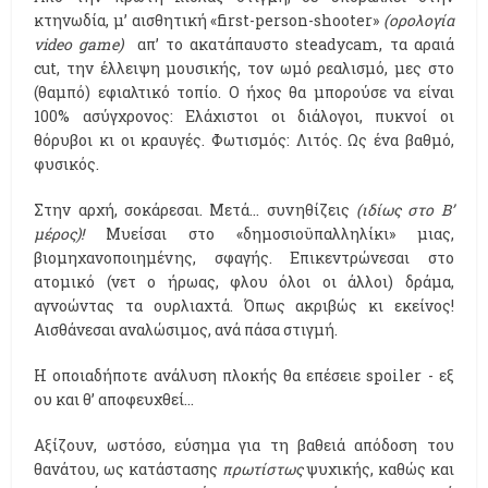
κτηνωδία, μ’ αισθητική «first-person-shooter»
(ορολογία
video
game)
απ’ το ακατάπαυστο steadycam, τα αραιά
cut, την έλλειψη μουσικής, τον ωμό ρεαλισμό, μες στο
(θαμπό) εφιαλτικό τοπίο. Ο ήχος θα μπορούσε να είναι
100% ασύγχρονος: Ελάχιστοι οι διάλογοι, πυκνοί οι
θόρυβοι κι οι κραυγές. Φωτισμός: Λιτός. Ως ένα βαθμό,
φυσικός.
Στην αρχή, σοκάρεσαι. Μετά… συνηθίζεις
(ιδίως στο Β’
μέρος)!
Μυείσαι στο «δημοσιοϋπαλληλίκι» μιας,
βιομηχανοποιημένης, σφαγής. Επικεντρώνεσαι στο
ατομικό (νετ ο ήρωας, φλου όλοι οι άλλοι) δράμα,
αγνοώντας τα ουρλιαχτά. Όπως ακριβώς κι εκείνος!
Αισθάνεσαι αναλώσιμος, ανά πάσα στιγμή.
Η οποιαδήποτε ανάλυση πλοκής θα επέσειε spoiler - εξ
ου και θ’ αποφευχθεί…
Αξίζουν, ωστόσο, εύσημα για τη βαθειά απόδοση του
θανάτου, ως κατάστασης
πρωτίστως
ψυχικής, καθώς και