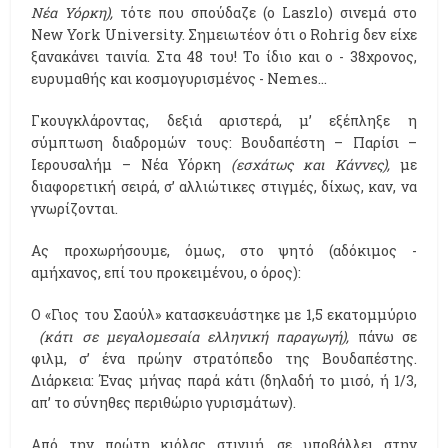
Νέα Υόρκη),
τότε που σπούδαζε (ο Laszlo) σινεμά στο
New York University. Σημειωτέον ότι ο Rohrig δεν είχε
ξανακάνει ταινία. Στα 48 του! Το ίδιο και ο - 38χρονος,
ευρυμαθής και κοσμογυρισμένος - Nemes…
Γκουγκλάροντας, δεξιά αριστερά, μ’ εξέπληξε η
σύμπτωση διαδρομών τους: Βουδαπέστη – Παρίσι –
Ιερουσαλήμ – Νέα Υόρκη
(εσχάτως και Κάννες),
με
διαφορετική σειρά, σ’ αλλιώτικες στιγμές, δίχως, καν, να
γνωρίζονται.
Ας προχωρήσουμε, όμως, στο ψητό (αδόκιμος -
αμήχανος, επί του προκειμένου, ο όρος):
Ο «Γιος του Σαούλ» κατασκευάστηκε με 1,5 εκατομμύριο
(κάτι σε μεγαλομεσαία ελληνική παραγωγή),
πάνω σε
φιλμ, σ’ ένα πρώην στρατόπεδο της Βουδαπέστης.
Διάρκεια: Ένας μήνας παρά κάτι (δηλαδή το μισό, ή 1/3,
απ’ το σύνηθες περιθώριο γυρισμάτων).
Από την πρώτη κιόλας στιγμή, σε υποβάλλει στην