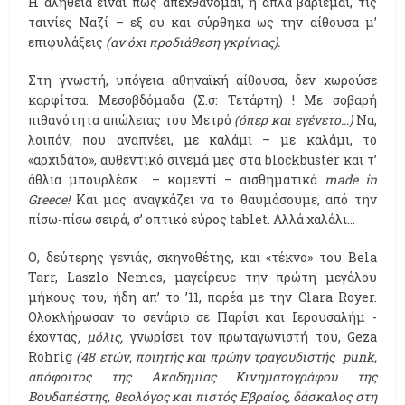
Η αλήθεια είναι πως απεχθάνομαι, ή απλά βαριέμαι, τις
ταινίες Ναζί – εξ ου και σύρθηκα ως την αίθουσα μ’
επιφυλάξεις
(αν όχι προδιάθεση γκρίνιας).
Στη γνωστή, υπόγεια αθηναϊκή αίθουσα, δεν χωρούσε
καρφίτσα. Μεσοβδόμαδα (Σ.σ: Τετάρτη) ! Με σοβαρή
πιθανότητα απώλειας του Μετρό
(όπερ και εγένετο…)
Να,
λοιπόν, που αναπνέει, με καλάμι – με καλάμι, το
«αρχιδάτο», αυθεντικό σινεμά μες στα blockbuster και τ’
άθλια μπουρλέσκ – κομεντί – αισθηματικά
made
in
Greece!
Και μας αναγκάζει να το θαυμάσουμε, από την
πίσω-πίσω σειρά, σ’ οπτικό εύρος tablet. Αλλά χαλάλι…
Ο, δεύτερης γενιάς, σκηνοθέτης, και «τέκνο» του Bela
Tarr, Laszlo Nemes, μαγείρευε την πρώτη μεγάλου
μήκους του, ήδη απ’ το ’11, παρέα με την Clara Royer.
Ολοκλήρωσαν το σενάριο σε Παρίσι και Ιερουσαλήμ -
έχοντας
, μόλις,
γνωρίσει τον πρωταγωνιστή του, Geza
Rohrig
(48 ετών, ποιητής και πρώην τραγουδιστής
punk,
απόφοιτος της Ακαδημίας Κινηματογράφου της
Βουδαπέστης, θεολόγος και πιστός Εβραίος, δάσκαλος στη