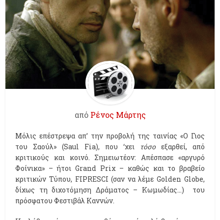
από
Ρένος Μάρτης
Μόλις επέστρεψα απ’ την προβολή της ταινίας «Ο Γιος
του Σαούλ» (Saul Fia), που ‘χει
τόσο
εξαρθεί, από
κριτικούς και κοινό. Σημειωτέον: Απέσπασε «αργυρό
Φοίνικα» – ήτοι Grand Prix – καθώς και το βραβείο
κριτικών Τύπου, FIPRESCI (σαν να λέμε Golden Globe,
δίχως τη διχοτόμηση Δράματος – Κωμωδίας…) του
πρόσφατου Φεστιβάλ Καννών.