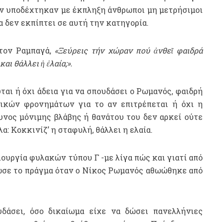
ν υποδέχτηκαν με έκπληξη άνθρωποι μη μετρήσιμοι
α δεν εκπίπτει σε αυτή την κατηγορία.
στον Ραμπαγά,
«Ξεύρεις τήν χώραν πού ἀνθεῖ φαιδρά
αι θάλλει ἡ ἐλαία;».
ύται ή όχι άδεια για να σπουδάσει ο Ρωμανός, φαιδρή
ικών φρονημάτων για το αν επιτρέπεται ή όχι η
υνος μόνιμης βλάβης ή θανάτου του δεν αρκεί ούτε
α: Κοκκινίζ’ η σταφυλή, θάλλει η ελαία.
υργία φυλακών τύπου Γ -με λίγα πώς και γιατί από
ωσε το πράγμα όταν ο Νίκος Ρωμανός αθωώθηκε από
δάσει, όσο δικαίωμα είχε να δώσει πανελλήνιες