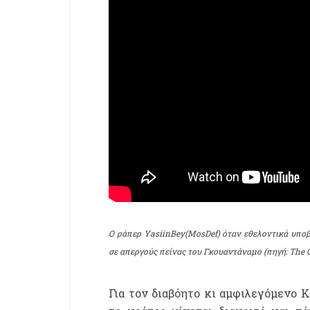
Ο ράπερ ΥasiinBey(MosDef) όταν εθελοντικά υποβ
σε απεργούς πείνας του Γκουαντάναμο (πηγή: The 
Για τον διαβόητο κι αμφιλεγόμενο Κ