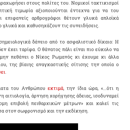
αραχωρήσει στους πολίτες του. Νομικοί τακτικισμοί
τική τιμωρία αξιοποιούνται έντεχνα για να του
ι επιφανείς αρθρογράφοι θέτουν γλυκά απλοϊκά
 γλυκά και καθυσηχάζουν τις συνειδήσεις.
σημειολογικά δάνειο από το ασφαλιστικό δίκαιο: Η
εν έχει ταρίφα. Ο θάνατος πάλι είναι πιο εύκολο να
μην πεθάνει ο Νίκος Ρωμανός κι έχουμε κι άλλα
ου, της βίαιης αναγκαστικής σίτισης την οποία ο
ει
.
ματα του Ανθρώπου
εκτιμά
, την ίδια ώρα, «...ότι η
η αιτιολογία, άρνηση χορήγησης άδειας, ισοδυναμεί
ομη επιβολή πειθαρχικών μέτρων» και καλεί τις
σα στον σωφρονισμό και την εκδίκηση.