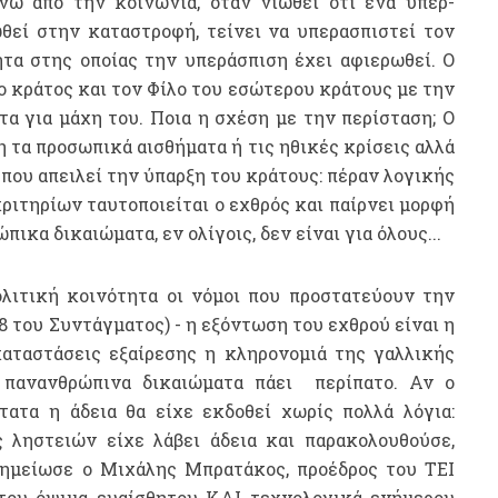
άνω από την κοινωνία, όταν νιώθει ότι ένα υπερ-
θεί στην καταστροφή, τείνει να υπερασπιστεί τον
ητα στης οποίας την υπεράσπιση έχει αφιερωθεί. O
το κράτος και τον Φίλο του εσώτερου κράτους με την
α για μάχη του. Ποια η σχέση με την περίσταση; Ο
ση τα προσωπικά αισθήματα ή τις ηθικές κρίσεις αλλά
που απειλεί την ύπαρξη του κράτους: πέραν λογικής
ιτηρίων ταυτοποιείται ο εχθρός και παίρνει μορφή
ικα δικαιώματα, εν ολίγοις, δεν είναι για όλους...
πολιτική κοινότητα οι νόμοι που προστατεύουν την
8 του Συντάγματος) - η εξόντωση του εχθρού είναι η
 καταστάσεις εξαίρεσης η κληρονομιά της γαλλικής
 πανανθρώπινα δικαιώματα πάει περίπατο. Αν ο
ατα η άδεια θα είχε εκδοθεί χωρίς πολλά λόγια:
 ληστειών είχε λάβει άδεια και παρακολουθούσε,
σημείωσε ο Μιχάλης Μπρατάκος, προέδρος του ΤΕΙ
ου όψιμα ευαίσθητου ΚΑΙ τεχνολογικά ενήμερου