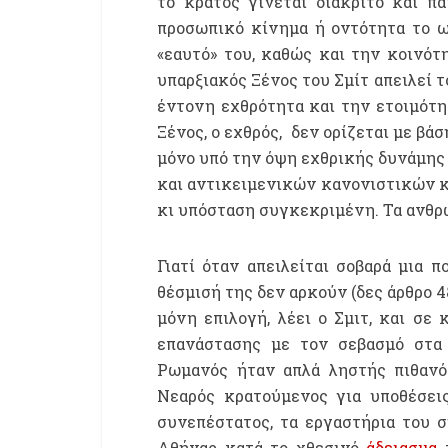
το κράτος γίνεται διακριτό και π
προσωπικό κίνημα ή οντότητα το ω
«εαυτό» του, καθώς και την κοινότ
υπαρξιακός Ξένος του Σμίτ απειλεί 
έντονη εχθρότητα και την ετοιμότητ
Ξένος, ο εχθρός, δεν ορίζεται με βά
μόνο υπό την όψη εχθρικής δυνάμης 
και αντικειμενικών κανονιστικών κρ
κι υπόσταση συγκεκριμένη. Τα ανθρώπ
Γιατί όταν απειλείται σοβαρά μια 
θέσμισή της δεν αρκούν (δες άρθρο 4
μόνη επιλογή, λέει ο Σμιτ, και σε
επανάστασης με τον σεβασμό στα
Ρωμανός ήταν απλά ληστής πιθανότ
Νεαρός κρατούμενος για υποθέσεις
συνεπέστατος, τα εργαστήρια του 
Αθήνας κατά το χθεσινό
άδειασμα
τ