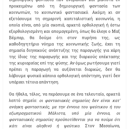
προκειμένω από τη δημιουργική φαντασία των
κοινωνιών, το κοινωνικό φαντασιακό. Ακόμη κι αν
εξετάσουμε τη σημερινή καπιταλιστική κοινωνία, η
οποία είναι, από μία σκοπιά, αρκετά ορθολογική ή έστω
εξορθολογισμένη και απομαγεμένη, όπως θα έλεγε ο Μαξ
Βέμπερ, θα δούμε ότι στον πυρήνα της, ως
καθοδηγητήριο νόημα της κοινωνικής ζωής, έχει τη
σημασία διηνεκούς ανάπτυξης της παραγωγής για χάρη
της ίδιας της παραγωγής και της διαρκούς επέκτασης
της κυριαρχίας επί της φύσης. Αν όμως ρωτήσουμε γιατί
πρέπει η παραγωγή να αυξάνεται διαρκώς, δεν θα
λάβουμε φυσικά κάποια ορθολογική απάντηση, γιατί δεν
υπάρχει τέτοια απάντηση.
Θα ήθελα, τέλος, να περάσουμε σε ένα τελευταίο, αρκετά
λεπτό σημείο:
οι φαντασιακές σημασίες δεν είναι κατ'
ανάγκη φανταστικές, με την έννοια του ψεύτικου ή του
εξωπραγματικού
.
Μάλιστα, υπό μία έννοια, οι
φαντασιακές σημασίες προϋποτίθενται για να πούμε ότι
κάτι είναι αληθινό ή ψεύτικο
. Στον Μεσαίωνα,