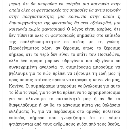
μεριά, ότι θα μπορούσε να υπάρξει μια κοινωνία στην
οποία όλες οι φαντασιακές της σημασίες θα αντιστοιχούν
στην πραγματικότητα, μια κοινωνία στην οποία η
δημιουργικότητα της φαντασίας θα έχει εξαλειφθεί, μια
κοινωνία χωρίς φαντασιακό
. Ο λόγος είναι, κυρίως, ότι
δεν τίθενται όλες οι φαντασιακές σημασίες στο επίπεδο
της επαληθευσιμότητας σε σχέση με τη γνώση.
Παραδείγματος χάρη, αν ξέρουμε, όπως το ξέρουμε
σήμερα, ότι το νερό δεν είναι το σπίτι του Ποσειδώνα,
αλλά ένα κράμα μορίων υδρογόνου και οξυγόνου σε
συγκεκριμένη αναλογία, τι συμπέρασμα μπορούμε να
βγάλουμε για το πώς πρέπει να ζήσουμε τη ζωή μας ή
προς ποιους στόχους πρέπει να στραφεί η κοινωνία μας;
Κανένα. Τι συμπέρασμα μπορούμε να βγάλουμε για αυτό
το ίδιο το νερό, για το αν θα πρέπει να το χρησιμοποιούμε
για να πλύνουμε τα αυτοκίνητά μας ή αν θα το
διαφυλάξουμε ή αν θα το κάνουμε πίστα για θαλάσσια
αθλήματα; Ή, για να περάσουμε στο αμιγώς πολιτικό
επίπεδο, σήμερα που γνωρίζουμε ότι οι νόμοι
φτιάχνονται από τους ανθρώπους κι όχι από τους θεούς,