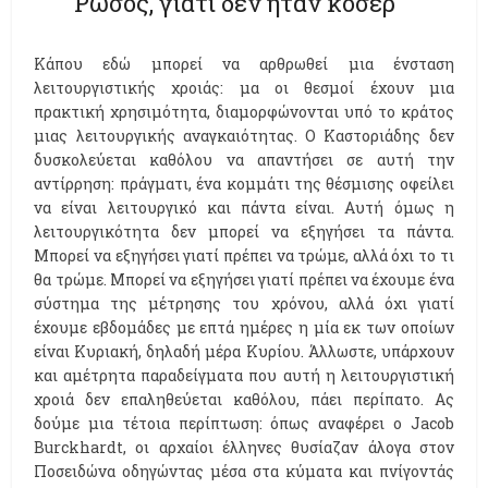
Ρώσος, γιατί δεν ήταν κόσερ
Κάπου εδώ μπορεί να αρθρωθεί μια ένσταση
λειτουργιστικής χροιάς: μα οι θεσμοί έχουν μια
πρακτική χρησιμότητα, διαμορφώνονται υπό το κράτος
μιας λειτουργικής αναγκαιότητας. Ο Καστοριάδης δεν
δυσκολεύεται καθόλου να απαντήσει σε αυτή την
αντίρρηση: πράγματι, ένα κομμάτι της θέσμισης οφείλει
να είναι λειτουργικό και πάντα είναι. Αυτή όμως η
λειτουργικότητα δεν μπορεί να εξηγήσει τα πάντα.
Μπορεί να εξηγήσει γιατί πρέπει να τρώμε, αλλά όχι το τι
θα τρώμε. Μπορεί να εξηγήσει γιατί πρέπει να έχουμε ένα
σύστημα της μέτρησης του χρόνου, αλλά όχι γιατί
έχουμε εβδομάδες με επτά ημέρες η μία εκ των οποίων
είναι Κυριακή, δηλαδή μέρα Κυρίου. Άλλωστε, υπάρχουν
και αμέτρητα παραδείγματα που αυτή η λειτουργιστική
χροιά δεν επαληθεύεται καθόλου, πάει περίπατο. Ας
δούμε μια τέτοια περίπτωση: όπως αναφέρει ο Jacob
Burckhardt, οι αρχαίοι έλληνες θυσίαζαν άλογα στον
Ποσειδώνα οδηγώντας μέσα στα κύματα και πνίγοντάς