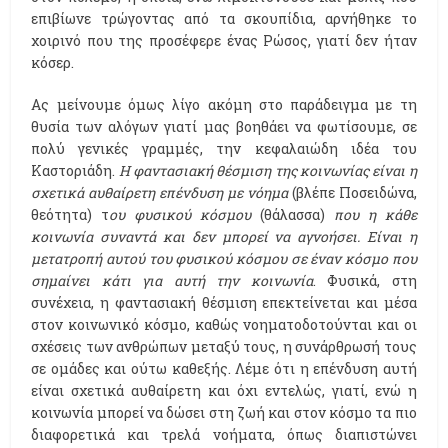
επιβίωνε τρώγοντας από τα σκουπίδια, αρνήθηκε το
χοιρινό που της προσέφερε ένας Ρώσος, γιατί δεν ήταν
κόσερ.
Ας μείνουμε όμως λίγο ακόμη στο παράδειγμα με τη
θυσία των αλόγων γιατί μας βοηθάει να φωτίσουμε, σε
πολύ γενικές γραμμές, την κεφαλαιώδη ιδέα του
Καστοριάδη.
Η φαντασιακή θέσμιση της κοινωνίας είναι η
σχετικά αυθαίρετη επένδυση με νόημα
(βλέπε Ποσειδώνα,
θεότητα) τ
ου φυσικού κόσμου
(θάλασσα)
που η κάθε
κοινωνία συναντά και δεν μπορεί να αγνοήσει. Είναι η
μετατροπή αυτού του φυσικού κόσμου σε έναν κόσμο που
σημαίνει κάτι για αυτή την κοινωνία
. Φυσικά, στη
συνέχεια, η φαντασιακή θέσμιση επεκτείνεται και μέσα
στον κοινωνικό κόσμο, καθώς νοηματοδοτούνται και οι
σχέσεις των ανθρώπων μεταξύ τους, η συνάρθρωσή τους
σε ομάδες και ούτω καθεξής. Λέμε ότι η επένδυση αυτή
είναι σχετικά αυθαίρετη και όχι εντελώς, γιατί, ενώ η
κοινωνία μπορεί να δώσει στη ζωή και στον κόσμο τα πιο
διαφορετικά και τρελά νοήματα, όπως διαπιστώνει