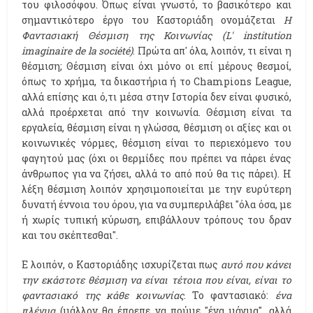
του φιλοσόφου. Όπως είναι γνωστό, το βασικότερο και
σημαντικότερο έργο του Καστοριάδη ονομάζεται
Η
Φαντασιακή Θέσμιση της Κοινωνίας (L' institution
imaginaire de la société)
. Πρώτα απ' όλα, λοιπόν, τι είναι η
θέσμιση; Θέσμιση είναι όχι μόνο οι επί μέρους θεσμοί,
όπως το χρήμα, τα δικαστήρια ή το Champions League,
αλλά επίσης και ό,τι μέσα στην Ιστορία δεν είναι φυσικό,
αλλά προέρχεται από την κοινωνία. Θέσμιση είναι τα
εργαλεία, θέσμιση είναι η γλώσσα, θέσμιση οι αξίες και οι
κοινωνικές νόρμες, θέσμιση είναι το περιεχόμενο του
φαγητού μας (όχι οι θερμίδες που πρέπει να πάρει ένας
άνθρωπος για να ζήσει, αλλά το από πού θα τις πάρει). Η
λέξη θέσμιση λοιπόν χρησιμοποιείται με την ευρύτερη
δυνατή έννοια του όρου, για να συμπεριλάβει "όλα όσα, με
ή χωρίς τυπική κύρωση, επιβάλλουν τρόπους του δραν
και του σκέπτεσθαι".
Ε λοιπόν, ο Καστοριάδης ισχυρίζεται πως
αυτό που κάνει
την εκάστοτε θέσμιση να είναι τέτοια που είναι, είναι το
φαντασιακό της κάθε κοινωνίας
. Το φαντασιακό:
ένα
πλέγμα
(μάλλον θα έπρεπε να πούμε "ένα μάγμα", αλλά