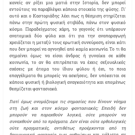
κανείς αν ρίξει μια ματιά στην Ιστορία, δεν μπορεί
εντούτοις να παραβλέψει κάποια στοιχεία της φύσης. Γι'
αυτό και ο Καστοριάδης λέει πως η θέσμιση στηρίζεται
πάνω στην πρώτη φυσική στιβάδα, πάνω στον φυσικό
κόσμο. Παραδείγματος χάρη, το γεγονός ότι υπάρχουν
ανατομικά δύο φύλα και ότι για την αναπαραγωγή
χρειάζεται η μεταξύ τους ερωτική συνεύρεση, είναι κάτι
που δεν μπορεί να αγνοηθεί από καμία κοινωνία. Το τι θα
σημαίνει όμως να είσαι άνδρας ή γυναίκα σε κάθε
κοινωνία, το αν θα επιτρέπεται να έχεις σεξουαλικές
σχέσεις με άτομα του ίδιου φύλου ή όχι, το ποια
επαγγέλματα θα μπορείς να ασκήσεις, δεν υπόκειται σε
κάποια φυσική ή βιολογική αναγκαιότητα και επομένως
θεσμίζεται φαντασιακά.
Γιατί όμως ονομάζουμε τις σημασίες που δίνουν νόημα
στη ζωή και στον κόσμο φαντασιακές; Επειδή δεν
μπορούν να παραχθούν λογικά, ούτε μπορούν να
συναχθούν από τα πράγματα. Δεν είναι ούτε ορθολογικές
ούτε πραγματικές, αντιθέτως προέρχονται από τη
δημιουργική φαντασία των ανθρώπων
και μάλιστα εν