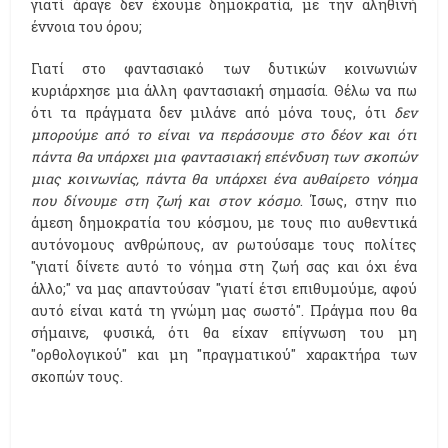
γιατί άραγε δεν έχουμε δημοκρατία, με την αληθινή
έννοια του όρου;
Γιατί στο φαντασιακό των δυτικών κοινωνιών
κυριάρχησε μια άλλη φαντασιακή σημασία. Θέλω να πω
ότι τα πράγματα δεν μιλάνε από μόνα τους, ότι
δεν
μπορούμε από το είναι να περάσουμε στο δέον και ότι
πάντα θα υπάρχει μια φαντασιακή επένδυση των σκοπών
μιας κοινωνίας, πάντα θα υπάρχει ένα αυθαίρετο νόημα
που δίνουμε στη ζωή και στον κόσμο
. Ίσως, στην πιο
άμεση δημοκρατία του κόσμου, με τους πιο αυθεντικά
αυτόνομους ανθρώπους, αν ρωτούσαμε τους πολίτες
"γιατί δίνετε αυτό το νόημα στη ζωή σας και όχι ένα
άλλο;" να μας απαντούσαν "γιατί έτσι επιθυμούμε, αφού
αυτό είναι κατά τη γνώμη μας σωστό". Πράγμα που θα
σήμαινε, φυσικά, ότι θα είχαν επίγνωση του μη
"ορθολογικού" και μη "πραγματικού" χαρακτήρα των
σκοπών τους.