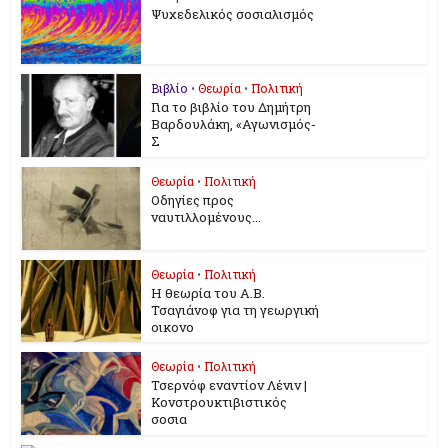
Ψυχεδελικός σοσιαλισμός
Βιβλίο
•
Θεωρία
•
Πολιτική
Για το βιβλίο του Δημήτρη
Βαρδουλάκη, «Αγωνισμός-
Σ
Θεωρία
•
Πολιτική
Οδηγίες προς
ναυτιλλομένους...
Θεωρία
•
Πολιτική
Η θεωρία του Α.Β.
Τσαγιάνοφ για τη γεωργική
οικονο
Θεωρία
•
Πολιτική
Τσερνόφ εναντίον Λένιν |
Κονστρουκτιβιστικός
σοσια