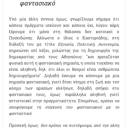
φαντασιακό
Υπό μία άλλη έννοια όμως, γνωρίζουμε σήμερα ότι
κάποια πράγματα ισχύουν και κάποια όχι, λόγου χάρη
ξέρουμε ότι μέσα στη θάλασσα δεν κατοικεί ο
Ποσειδώνας. Άλλωστε ο ίδιος ο Καστοριάδης, στη
διάλεξή του με τίτλο
Εξουσία, Πολιτική, Αυτονομία
,
σημειώνει επί λέξει, μιλώντας για τη δημιουργία της
δημοκρατίας από τους Αθηναίους: "και χρειαζόταν
φυσικά αυτή η φαντασιακή σημασία, η οποία τυγχάνει να
είναι αληθινή, δηλ. ότι όλοι οι θεσμοί είναι ανθρώπινα
δημιουργήματα". Δηλαδή έχουμε να κάνουμε με μια
σημασία φαντασιακή, γιατί δίνει νόημα στη ζωή και τον
κόσμο των αρχαίων ελλήνων, δηλαδή ανήκει στο
φαντασιακό τους, όμως παράλληλα αληθινή γιατί
αντιστοιχεί στην πραγματικότητα. Επομένως,
πρέπει να
αποφύγουμε τη σύγχυση του φαντασιακού με το
φανταστικό
.
Προσοχή όμως:
δεν πρέπει να πιστέψουμε, από την άλλη