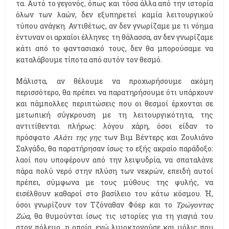
τα. Αυτό το γεγονός, όπως και τόσα άλλα από την ιστορία
όλων των λαών, δεν εξυπηρετεί καμία λειτουργικού
τύπου ανάγκη. Αντιθέτως, αν δεν γνωρίζαμε με τι νόημα
έντυναν οι αρχαίοι έλληνες τη θάλασσα, αν δεν γνωρίζαμε
κάτι από το φαντασιακό τους, δεν θα μπορούσαμε να
καταλάβουμε τίποτα από αυτόν τον θεσμό.
Μάλιστα, αν θέλουμε να προχωρήσουμε ακόμη
περισσότερο, θα πρέπει να παρατηρήσουμε ότι υπάρχουν
και πάμπολλες περιπτώσεις που οι θεσμοί έρχονται σε
μετωπική σύγκρουση με τη λειτουργικότητα, της
αντιτίθενται πλήρως: λόγου χάρη, όσοι είδαν το
πρόσφατο
Αλάτι της γης
των Βιμ Βέντερς και Ζουλιάνο
Σαλγάδο, θα παρατήρησαν ίσως το εξής ακραίο παράδοξο:
λαοί που υποφέρουν από την λειψυδρία, να σπαταλάνε
πάρα πολύ νερό στην πλύση των νεκρών, επειδή αυτοί
πρέπει, σύμφωνα με τους μύθους της φυλής, να
εισέλθουν καθαροί στο βασίλειο του κάτω κόσμου. Ή,
όσοι γνωρίζουν τον Τζόναθαν Φόερ και το
Τρώγοντας
Ζώα
, θα θυμούνται ίσως τις ιστορίες για τη γιαγιά του
στον πόλεμο, η οποία, ενώ λιμοκτονούσε και μόλις που