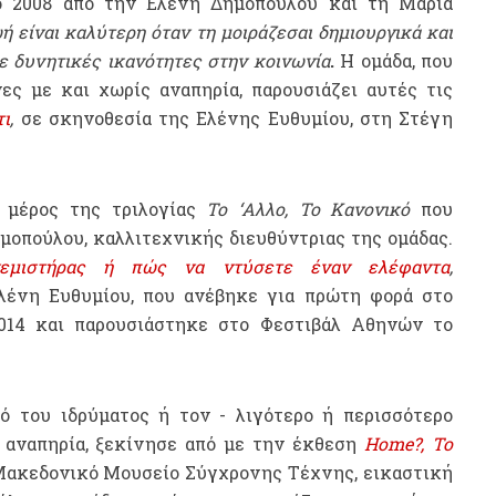
ο 2008 από την Ελένη Δημοπούλου και τη Μαρία
ή είναι καλύτερη όταν τη μοιράζεσαι δημιουργικά και
ε δυνητικές ικανότητες στην κοινωνία
.
Η ομάδα, που
ες με και χωρίς αναπηρία, παρουσιάζει αυτές τις
τι
,
σε σκηνοθεσία της Ελένης Ευθυμίου, στη Στέγη
 μέρος της τριλογίας
Το ‘Αλλο, Το Κανονικό
που
ημοπούλου, καλλιτεχνικής διευθύντριας της ομάδας.
εμιστήρας ή πώς να ντύσετε έναν ελέφαντα
,
λένη Ευθυμίου, που ανέβηκε για πρώτη φορά στο
014 και παρουσιάστηκε στο Φεστιβάλ Αθηνών το
ό του ιδρύματος ή τον - λιγότερο ή περισσότερο
ν αναπηρία, ξεκίνησε από με την έκθεση
Home
?, Το
, Μακεδονικό Μουσείο Σύγχρονης Τέχνης, εικαστική