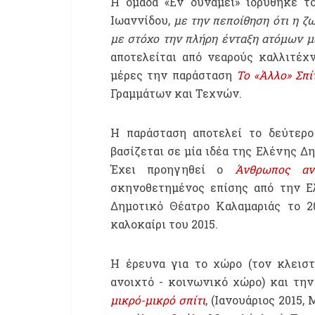
Η ομάδα «Εν δυνάμει» ιδρύθηκε τ
Ιωαννίδου,
με την πεποίθηση ότι η ζω
με στόχο την πλήρη ένταξη ατόμων μ
αποτελείται από νεαρούς καλλιτέχν
μέρες την παράσταση
Το «Άλλο» Σπί
Γραμμάτων και Τεχνών.
Η παράσταση αποτελεί το δεύτερο
βασίζεται σε μία ιδέα της Ελένης Δ
Έχει προηγηθεί ο
Άνθρωπος αν
σκηνοθετημένος επίσης από την Ε
Δημοτικό Θέατρο Καλαμαριάς το 2
καλοκαίρι του 2015.
Η έρευνα για το χώρο (τον κλειστ
ανοιχτό - κοινωνικό χώρο) και τη
μικρό-μικρό σπίτι
, (Ιανουάριος 2015