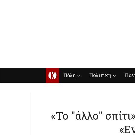
Κ
Πόλη
Πολιτική
Πολ
«To "άλλο" σπίτι
«Ε