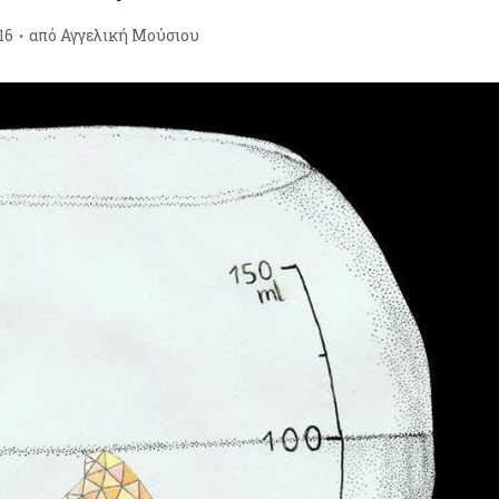
16
από
Αγγελική Μούσιου