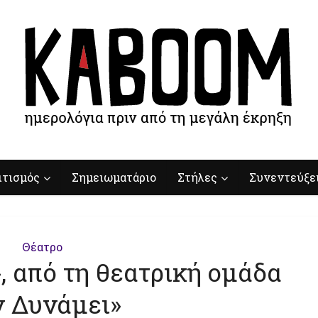
ιτισμός
Σημειωματάριο
Στήλες
Συνεντεύξε
Θέατρο
», από τη θεατρική ομάδα
ν Δυνάμει»