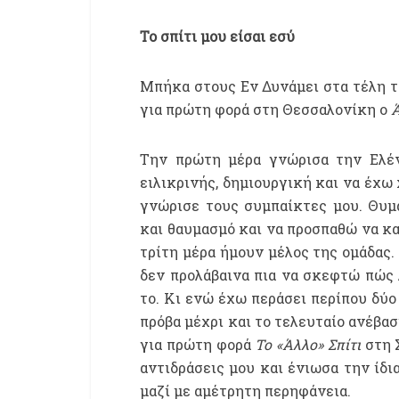
Το σπίτι μου είσαι εσύ
Μπήκα στους Εν Δυνάμει στα τέλη το
για πρώτη φορά στη Θεσσαλονίκη ο
Ά
Την πρώτη μέρα γνώρισα την Ελένη
ειλικρινής, δημιουργική και να έχω 
γνώρισε τους συμπαίκτες μου. Θυμά
και θαυμασμό και να προσπαθώ να κα
τρίτη μέρα ήμουν μέλος της ομάδας.
δεν προλάβαινα πια να σκεφτώ πώς λ
το. Κι ενώ έχω περάσει περίπου δύο
πρόβα μέχρι και το τελευταίο ανέβα
για πρώτη φορά
Το «Άλλο» Σπίτι
στη 
αντιδράσεις μου και ένιωσα την ίδια
μαζί με αμέτρητη περηφάνεια.