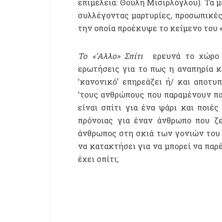
επιμέλεια: Θούλη Μισιρλόγλου). Τα 
συλλέγοντας μαρτυρίες, προσωπικές 
την οποία προέκυψε το κείμενο του «
Το «’Αλλο» Σπίτι
ερευνά το χώρο κ
ερωτήσεις για το πως η αναπηρία κ
‘κανονικό’ επηρεάζει ή/ και αποτ
‘τους ανθρώπους που παραμένουν παι
είναι σπίτι για ένα ψάρι και ποιέ
πρόνοιας για έναν άνθρωπο που ζε
άνθρωπος στη σκιά των γονιών του
να κατακτήσει για να μπορεί να παρ
έχει σπίτι;