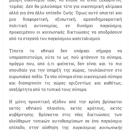
τομέας. Δεν θα μιλούσαμε τότε για οικονομική κλίμακα
αλλά για ένα άλλο επίπεδο ζωής. Όμως αυτό απαιτεί και
μια διαφορετική, εξισωτική, αμεσοδημοκρατική
πολιτική αυτονομίας, εν δυνάμει παγκόσμια,
προκειμένου οι κοινωνικές δικτυώσεις να αποδράσουν
από τα στεγανά του παγκόσμιου καπιταλισμού.
Τίποτα το εθνικό δεν υπάρχει σήμερα να
υπερασπιστούμε, ούτε το ως πού φτάνουν τα σύνορα,
πράγμα που, από ό,τι φαίνεται, δεν είναι και το πιο
σπουδαίο για την ύπαρξή της χώρας, τουλάχιστον στο
ευρωπαϊκό πεδίο. Τα νέα σύνορα είναι οικονομικά σύνορα
και διαπερνούν τις χώρες οριζοντίως και καθέτως,
ανεξάρτητα από τα τυπικά τους σύνορα.
Η μόνη προοπτική εξόδου από την κρίση βρίσκεται
εκτός εθνικού πλαισίου, εκτός κράτους, εκτός
κυβέρνησης. Βρίσκεται στις νέες δικτυώσεις των
ελεύθερων τοπικών αυτοθεσμίσεων σε ένα παγκόσμιο
επίπεδο, στην αίσθηση της
παγκόσμιας κοινωνικής