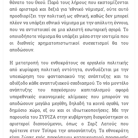
θάνατο του Θεού. Παρά τους λήρους που εκστομίζονται
από αριστερά και δεξιά για ‘εθνικό νόμισμα’, ούτε αυτό
προσδιορίζει την πολιτική ως εθνική, καθώς δεν μπορεί
πλέον να υπάρξει εθνικό νόμισμα με την απόλυτη έννοια,
που να αντιστοιχεί σε μια κλειστή εσωτερική αγορά. Το
οποιοδήποτε νόμισμα θα υπάρξει μέσα στην ισοτιμία που
οι διεθνείς χρηματοπιστωτικοί συσχετισμοί θα του
αποδώσουν.
Η μετατροπή του ενθοκράτους σε εργαλείο πολιτικής
από κυρίαρχη πολιτική οντότητα, συνδυάζεται με την
υποχώρηση του φαντασιακού της ανάπτυξης και το
αδιέξοδο κάθε αναπτυξιακού σχεδιασμού. Το νέο μοντέλο
ανάπτυξης του παγκόσμιου καπιταλισμού αφορά
υπερεθνικές οικονομικές κλίμακες που μπορούν να
αποδώσουν μεγάλα μεγέθη, δηλαδή τα κοινά αγαθά, τον
δημόσιο χώρο, εξ ου και οι ιδιωτικοποιήσεις. Με την
παρουσία του ΣΥΡΙΖΑ στην κυβέρνηση διαψεύστηκαν οι
αριστεροί διανοούμενοι, όπως ο Σερζ Λατούς που
πρότεινε στον Τσίπρα την αποανάπτυξη. Τα εθνοκράτη
είναι ζώνες ενός παγκόσμιου καταμερισμού παραγωγής