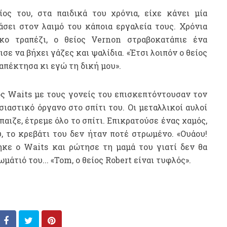
ος του, στα παιδικά του χρόνια, είχε κάνει μία
άσει στον λαιμό του κάποια εργαλεία τους. Χρόνια
ικο τραπέζι, ο θείος Vernon στραβοκατάπιε ένα
ε να βήχει γάζες και ψαλίδια. «Έτσι λοιπόν ο θείος
απέκτησα κι εγώ τη δική μου».
ός Waits με τους γονείς του επισκεπτόντουσαν τον
σιαστικό όργανο στο σπίτι του. Οι μεταλλικοί αυλοί
αιζε, έτρεμε όλο το σπίτι. Επικρατούσε ένας χαμός,
, το κρεβάτι του δεν ήταν ποτέ στρωμένο. «Ουάου!
ηκε ο Waits και ρώτησε τη μαμά του γιατί δεν θα
ωμάτιό του... «Tom, ο θείος Robert είναι τυφλός».