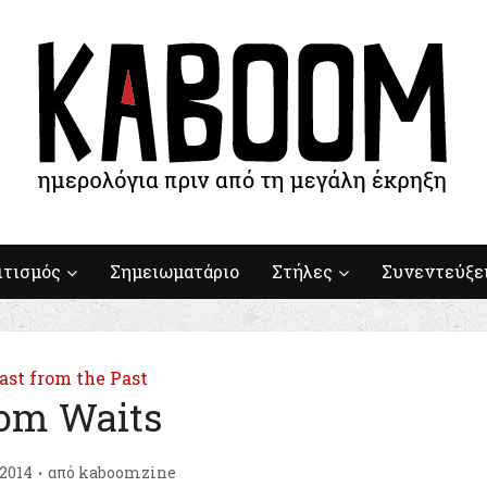
ιτισμός
Σημειωματάριο
Στήλες
Συνεντεύξε
ast from the Past
om Waits
/2014
από
kaboomzine