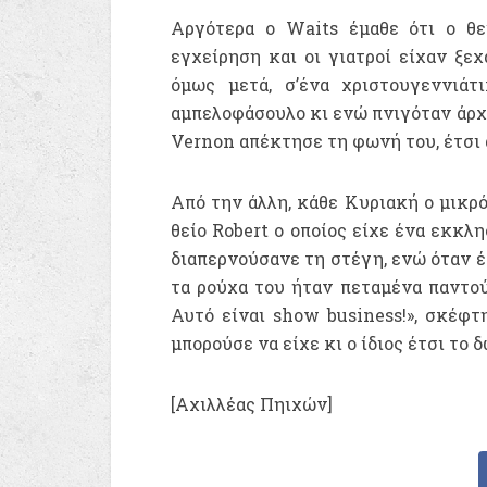
Αργότερα ο Waits έμαθε ότι ο θεί
εγχείρηση και οι γιατροί είχαν ξεχ
όμως μετά, σ’ένα χριστουγεννιάτ
αμπελοφάσουλο κι ενώ πνιγόταν άρχισ
Vernon απέκτησε τη φωνή του, έτσι 
Από την άλλη, κάθε Κυριακή ο μικρ
θείο Robert ο οποίος είχε ένα εκκλη
διαπερνούσανε τη στέγη, ενώ όταν έπ
τα ρούχα του ήταν πεταμένα παντού
Αυτό είναι show business!», σκέφτ
μπορούσε να είχε κι ο ίδιος έτσι το δ
[Αχιλλέας Πηιχών]