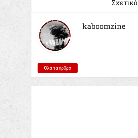
Σχετικά
kaboomzine
Όλα τα άρθρα