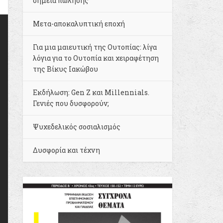
σημεία πώλησης
Μετα-αποκαλυπτική εποχή
Για μια μαιευτική της Ουτοπίας: λίγα
λόγια για το Ουτοπία και χειραφέτηση
της Βίκυς Ιακώβου
Εκδήλωση: Gen Z και Millennials.
Γενιές που δυσφορούν;
Ψυχεδελικός σοσιαλισμός
Δυσφορία και τέχνη