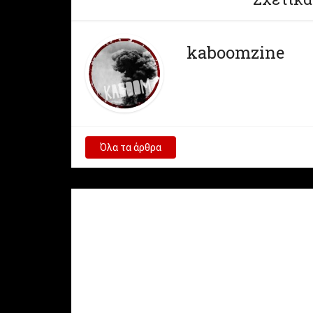
kaboomzine
Όλα τα άρθρα