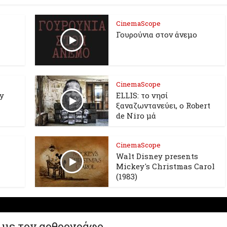
CinemaScope
Γουρούνια στον άνεμο
CinemaScope
oy
ELLIS: το νησί
ξαναζωντανεύει, o Robert
de Niro μά
CinemaScope
Walt Disney presents
Mickey's Christmas Carol
(1983)
 με τον αρθρογράφο