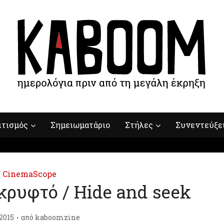
ιτισμός
Σημειωματάριο
Στήλες
Συνεντεύξε
CinemaScope
 κρυφτό / Hide and seek
2015
από
kaboomzine