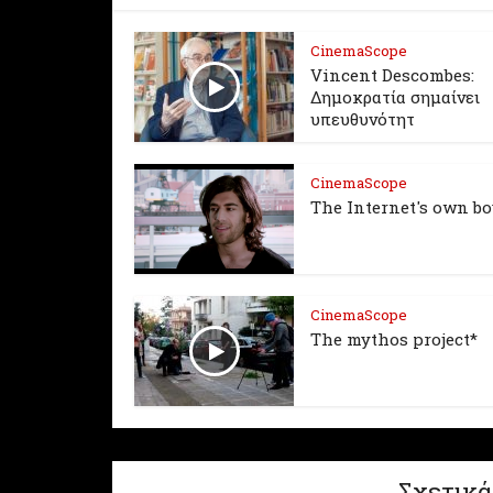
CinemaScope
Vincent Descombes:
Δημοκρατία σημαίνει
υπευθυνότητ
CinemaScope
The Internet's own b
CinemaScope
The mythos project*
Σχετικά