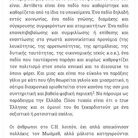
είναι. Αντίθετα είναι ένα πεδίο που καθορίστηκε και
καθορίζεται από τα ίδια τα υποκείμενα. Ένα πεδίο δηλαδή
εντός κοινωνίας, ένα πεδίο γνώσης, διαμάχης και
σύγκρουσης συμφερόντων και ατομικοτήτων. Ένα πεδίο
επανεπιβεβαίωσης και συμφιλίωσης ή επίθεσης και
εναντίωσης στα γνωστά κανονικίστικα προνόμια (της
λευκότητας, της αρρενωπότητας, της αρτιμέλειας, της
δυτικής ταυτότητας, της οικονομικής ισχύς κ.ο.κ.), ένα
πεδίο που ταυτόχρονα παράγει και κυρίως καθρεφτίζει
τον πολιτισμό στον οποίο ενοικεί και το discourse το
όποιο φέρει. Και μιας και είναι πιο εύκολο να παράξεις
γέλιο με κάτι που ήδη θεωρείται γελοίο και μιασματικό, η
σάτιρα διαχρονικά οριοθετείται στον κανόνα της σαν μια
2
συντηριτική και βαθεία φοβική περιοχή
. Να πάρουμε ως
παράδειγμα την Ελλάδα. Πόσο τυχαίο είναι ότι ο true
Έλληνας και οι όμοιοί του θα ξεκαρδιστούν με ένα
σεξιστικό ή ρατσιστικό σχόλιο;
Οι άνθρωποι στο C.H. λοιπόν, όχι απλά απεικόνισαν
πολλάκις τον Μωάμεθ, αλλά μάλιστα κατηγορούνται