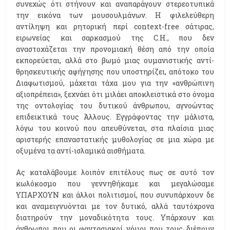
συνεχώς ότι στήνουν και αναπαράγουν στερεοτυπικά
την εικόνα των μουσουλμάνων. Η φιλελεύθερη
αντίληψη και ρητορική περί context-free σάτιρας,
ειρωνείας και σαρκασμού της C.H., που δεν
αναστοχάζεται την προνομιακή θέση από την οποία
εκπορεύεται, αλλά στο βωμό μιας ουμανιστικής αντί-
θρησκευτικής αφήγησης που υποστηρίζει, απότοκο του
Διαφωτισμού, μάχεται τάχα μου για την «ανθρώπινη
αξιοπρέπεια», ξεχνάει ότι μιλάει αποκλειστικά στο όνομα
της οντολογίας του δυτικού άνθρωπου, αγνοώντας
επιδεικτικά τους Άλλους. Εγγράφοντας την μάλιστα,
λόγω του κοινού που απευθύνεται, στα πλαίσια μιας
αριστερής επαναστατικής μυθολογίας σε μια χώρα με
οξυμένα τα αντί-ισλαμικά αισθήματα.
Ας καταλάβουμε λοιπόν επιτέλους πως σε αυτό τον
κωλόκοσμο που γεννηθήκαμε και μεγαλώσαμε
ΥΠΑΡΧΟΥΝ και άλλοι πολιτισμοί, που συνυπάρχουν δε
και αναμειγνυόνται με τον δυτικό, αλλά ταυτόχρονα
διατηρούν την μοναδικότητα τους. Υπάρχουν και
άνθρωποι που οι φαντασιακοί νόμοι που τους διέπουν