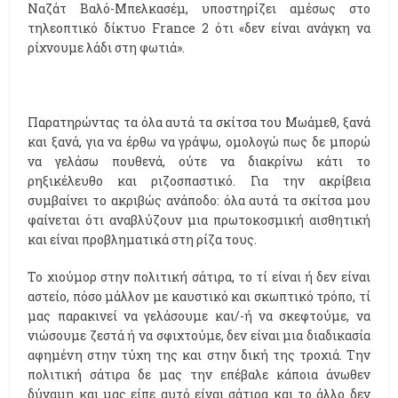
Ναζάτ Βαλό-Μπελκασέμ, υποστηρίζει αμέσως στο
τηλεοπτικό δίκτυο France 2 ότι «δεν είναι ανάγκη να
ρίχνουμε λάδι στη φωτιά».
Παρατηρώντας τα όλα αυτά τα σκίτσα του Μωάμεθ, ξανά
και ξανά, για να έρθω να γράψω, ομολογώ πως δε μπορώ
να γελάσω πουθενά, ούτε να διακρίνω κάτι το
ρηξικέλευθο και ριζοσπαστικό. Για την ακρίβεια
συμβαίνει το ακριβώς ανάποδο: όλα αυτά τα σκίτσα μου
φαίνεται ότι αναβλύζουν μια πρωτοκοσμική αισθητική
και είναι προβληματικά στη ρίζα τους.
Το χιούμορ στην πολιτική σάτιρα, το τί είναι ή δεν είναι
αστείο, πόσο μάλλον με καυστικό και σκωπτικό τρόπο, τί
μας παρακινεί να γελάσουμε και/-ή να σκεφτούμε, να
νιώσουμε ζεστά ή να σφιχτούμε, δεν είναι μια διαδικασία
αφημένη στην τύχη της και στην δική της τροχιά. Την
πολιτική σάτιρα δε μας την επέβαλε κάποια άνωθεν
δύναμη και μας είπε αυτό είναι σάτιρα και το άλλο δεν