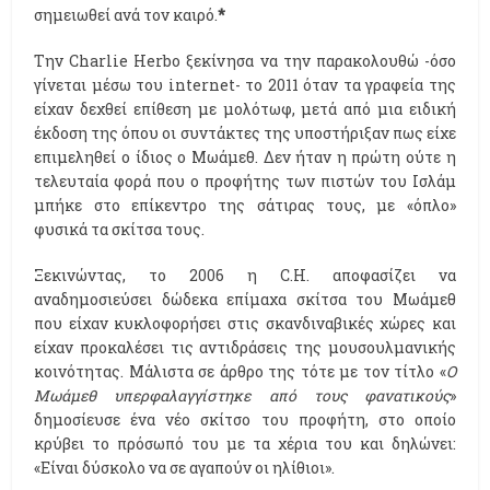
σημειωθεί ανά τον καιρό.
*
Την Charlie Herbo ξεκίνησα να την παρακολουθώ -όσο
γίνεται μέσω του internet- το 2011 όταν τα γραφεία της
είχαν δεχθεί επίθεση με μολότωφ, μετά από μια ειδική
έκδοση της όπου οι συντάκτες της υποστήριξαν πως είχε
επιμεληθεί ο ίδιος ο Μωάμεθ. Δεν ήταν η πρώτη ούτε η
τελευταία φορά που ο προφήτης των πιστών του Ισλάμ
μπήκε στο επίκεντρο της σάτιρας τους, με «όπλο»
φυσικά τα σκίτσα τους.
Ξεκινώντας, το 2006 η C.H. αποφασίζει να
αναδημοσιεύσει δώδεκα επίμαχα σκίτσα του Μωάμεθ
που είχαν κυκλοφορήσει στις σκανδιναβικές χώρες και
είχαν προκαλέσει τις αντιδράσεις της μουσουλμανικής
κοινότητας. Μάλιστα σε άρθρο της τότε με τον τίτλο «
Ο
Μωάμεθ υπερφαλαγγίστηκε από τους φανατικούς
»
δημοσίευσε ένα νέο σκίτσο του προφήτη, στο οποίο
κρύβει το πρόσωπό του με τα χέρια του και δηλώνει:
«Είναι δύσκολο να σε αγαπούν οι ηλίθιοι».