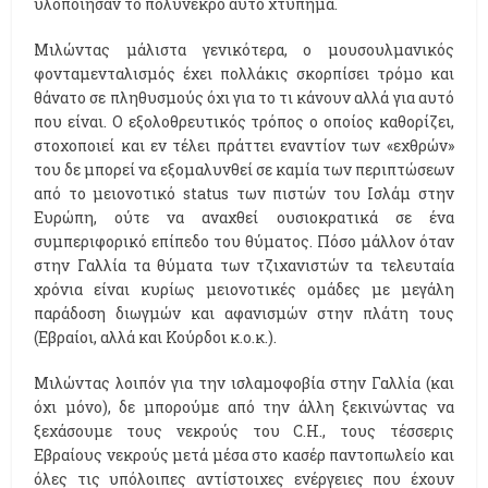
υλοποίησαν το πολύνεκρο αυτό χτύπημα.
Μιλώντας μάλιστα γενικότερα, ο μουσουλμανικός
φονταμενταλισμός έχει πολλάκις σκορπίσει τρόμο και
θάνατο σε πληθυσμούς όχι για το τι κάνουν αλλά για αυτό
που είναι. Ο εξολοθρευτικός τρόπος ο οποίος καθορίζει,
στοχοποιεί και εν τέλει πράττει εναντίον των «εχθρών»
του δε μπορεί να εξομαλυνθεί σε καμία των περιπτώσεων
από το μειονοτικό status των πιστών του Ισλάμ στην
Ευρώπη, ούτε να αναχθεί ουσιοκρατικά σε ένα
συμπεριφορικό επίπεδο του θύματος. Πόσο μάλλον όταν
στην Γαλλία τα θύματα των τζιχανιστών τα τελευταία
χρόνια είναι κυρίως μειονοτικές ομάδες με μεγάλη
παράδοση διωγμών και αφανισμών στην πλάτη τους
(Εβραίοι, αλλά και Κούρδοι κ.ο.κ.).
Μιλώντας λοιπόν για την ισλαμοφοβία στην Γαλλία (και
όχι μόνο), δε μπορούμε από την άλλη ξεκινώντας να
ξεχάσουμε τους νεκρούς του C.H., τους τέσσερις
Εβραίους νεκρούς μετά μέσα στο κασέρ παντοπωλείο και
όλες τις υπόλοιπες αντίστοιχες ενέργειες που έχουν