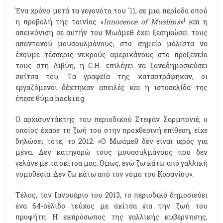
Ένα χρόνο μετά τα γεγονότα του ΄11, σε μια περίοδο οπού
1
η προβολή της ταινίας «
Innocence of Muslims
»
και η
απεικόνιση σε αυτήν του Μωάμεθ έχει ξεσηκώσει τους
απανταχού μουσουλμάνους, στο σημείο μάλιστα να
έχουμε τέσσερις νεκρούς αμερικάνους στο προξενείο
τους στη Λιβύη, η C.H. επιλέγει να ξαναδημοσιεύσει
σκίτσα του. Τα γραφεία της καταστράφηκαν, οι
εργαζόμενοι δέχτηκαν απειλές και η ιστοσελίδα της
έπεσε θύμα hacking.
Ο αρχισυντάκτης του περιοδικού Στεφάν Σαρμπονιέ, ο
οποίος έχασε τη ζωή του στην προχθεσινή επίθεση, είχε
δηλώσει τότε, το 2012: «Ο Μωάμεθ δεν είναι ιερός για
μένα. Δεν κατηγορώ τους μουσουλμάνους που δεν
γελάνε με τα σκίτσα μας. Όμως, εγώ ζω κάτω από γαλλική
νομοθεσία. Δεν ζω κάτω από τον νόμο του Κορανίου».
Τέλος, τον Ιανουάριο του 2013, το περιοδικό δημοσιεύει
ένα 64-σέλιδο τεύχος με σκίτσα για την ζωή του
προφήτη. Η εκπρόσωπος της γαλλικής κυβέρνησης,