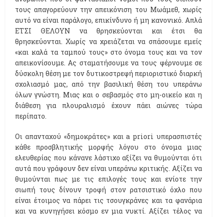
τους απαγορεύουν την απεικόνιση του Μωάμεθ, χωρίς
αυτό να είναι παράλογο, επικίνδυνο ή μη κανονικό. Απλά
ΕΤΣΙ ΘΕΛΟΥΝ να θρησκεύονται και έτσι θα
θρησκεύονται. Χωρίς να χρειάζεται να σπάσουμε εμείς
«και καλά τα ταμπού τους» στο όνομα τους και να τον
απεικονίσουμε. Ας σταματήσουμε να τους φέρνουμε σε
δύσκολη θέση με τον δυτικοστρεφή περιοριστικό διαρκή
σχολιασμό μας, από την βασιλική θέση του υπεράνω
όλων γνώστη. Μιας και ο σεβασμός στο μη-οικείο και η
διάθεση για πλουραλισμό έχουν πάει αιώνες τώρα
περίπατο.
Οι απανταχού «δημοκράτες» και a priori υπερασπιστές
κάθε προσβλητικής μορφής λόγου στο όνομα μιας
ελευθερίας που κάνανε λάστιχο αξίζει να θυμούνται ότι
αυτά που γράφουν δεν είναι υπεράνω κριτικής. Αξίζει να
θυμούνται πως με τις επιλογές τους και ενίοτε την
σιωπή τους δίνουν τροφή στον ρατσιστικό όχλο που
είναι έτοιμος να πάρει τις τσουγκράνες και τα φανάρια
και να κυνηγήσει κόσμο εν μια νυκτί. Αξίζει τέλος να