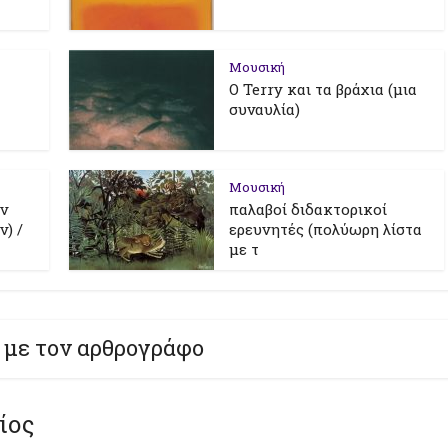
Μουσική
Ο Terry και τα βράχια (μια
συναυλία)
Μουσική
ν
παλαβοί διδακτορικοί
) /
ερευνητές (πολύωρη λίστα
με τ
 με τον αρθρογράφο
ίος