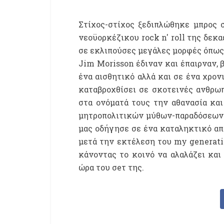
Στίχος-στίχος ξεδιπλώθηκε μπρ
ο
ς 
νεοϋορκέζικου rock n' roll της δεκα
σε εκλιπούσες μεγάλες μορφές όπως
Jim Morisson
έδιναν και έπαιρν
α
ν, 
ένα αισθητικό αλλά και σε ένα χρον
καταβροχθίσει σε σκοτεινές ανθρωπ
στα ονόματά τους την αθανασία κα
μητροπολιτικών μύθων-παραδόσεων. 
μας οδήγησε σε ένα καταληκτικό α
μετά την εκτέλεση του
my generat
κάνοντας το κοινό να αλαλάζει και
ώρα του σeτ της.