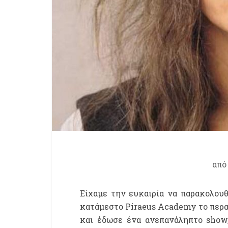
απ
Είχαμε την ευκαιρία να παρακολου
κατάμεστο
Piraeus Academy
το περ
και έδωσε ένα ανεπανάληπτο
show