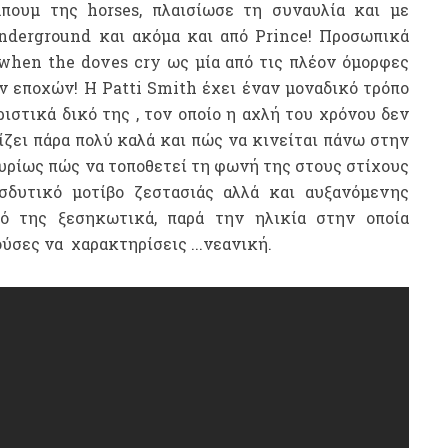
λμπουμ της
horses,
πλαισίωσε τη συναυλία και με
underground
και ακόμα και από
Prince!
Προσωπικά
when the doves cry
ως μία από τις πλέον όμορφες
ων εποχών! Η
Patti Smith
έχει έναν μοναδικό τρόπο
ιστικά δικό της , τον οποίο η αχλή του χρόνου δεν
ίζει πάρα πολύ καλά και πώς να κινείται π
άνω
στην
 κυρίως πώς να τοποθετεί τη φωνή της στους στίχους
σδυτικό μοτίβο ζεστασιάς αλλά και αυξανόμενης
νό της ξεσηκωτικά, παρά την ηλικία στην οποία
ούσες να χαρακτηρίσεις ...νεανική.