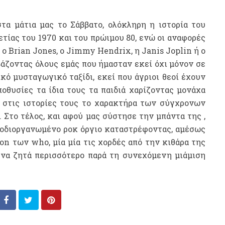
στα μάτια μας το Σάββατο, ολόκληρη η ιστορία του
ετίας του 1970 και του πρώιμου 80, ενώ οι αναφορές
 ο
Brian Jones, o Jimmy Hendrix,
η J
anis Joplin
ή ο
βάζοντ
α
ς όλους εμάς που ήμασταν εκεί όχι μόνον σε
ικό μυσταγωγικό ταξίδι, εκεί που άγριοι θεοί έχουν
οθυσίες τα ίδια τους τα παιδιά χαρίζοντας μονάχα
ι στις ιστορίες τους το χαρακτήρα των σύγχρονων
Στο τέλος, και αφού μας σύστησε την μπάντα της ,
ποδιοργανωμένο ροκ όργιο καταστρέφοντας, αμέσως
ion
των
who,
μία μία τις χορδές από την κιθάρα της
 να ζητά περισσότερο
παρά τη συνεχόμενη μιάμιση