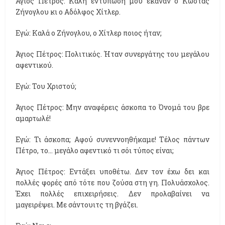
Άγιος Πέτρος: Καλή εντύπωση μου έκαναν ο Κώστας
Ζήνογλου κι ο Αδόλφος Χίτλερ.
Εγώ: Καλά ο Ζήνογλου, ο Χίτλερ ποιος ήταν;
Άγιος Πέτρος: Πολιτικός. Ήταν συνεργάτης του μεγάλου
αφεντικού.
Εγώ: Του Χριστού;
Άγιος Πέτρος: Μην αναφέρεις άσκοπα το Όνομά του βρε
αμαρτωλέ!
Εγώ: Τι άσκοπα; Αφού συνεννοηθήκαμε! Τέλος πάντων
Πέτρο, το... μεγάλο αφεντικό τι σόι τύπος είναι;
Άγιος Πέτρος: Εντάξει υποθέτω. Δεν τον έχω δει και
πολλές φορές από τότε που ζούσα στη γη. Πολυάσχολος.
Έχει πολλές επιχειρήσεις. Δεν προλαβαίνει να
μαγειρέψει. Με σάντουιτς τη βγάζει.