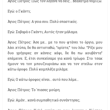
Άγιος Πέτρος: Πως τον λέγανε να δεις... Μαχάτμα νομίζω.
Εγώ: ο Γκάντι;
Άγιος Πέτρος: Α γεια σου. Πολύ σπαστικός.
Εγώ: Σοβαρά ο Γκάντι; Αυτός ήταν μάλαμα.
Άγιος Πέτρος: Άσε με... με το που φτάνει το όργιο, μου
λέει χτύπα, δε θα αντισταθώ, “ορίστε;” του λέω. “Ρίξε μου
δυο γρήγορες αν κάνεις κέφι, δε θα πω κουβέντα”
επέμεινε. Ε, έτσι συνεχίσαμε για κανά τρίωρο. Στο τσακ
ήμουν να τον μπουζουριάσω και να τον στείλω στον
κάτω όροφο. Πολύ κομπλέξα μιλάμε.
Εγώ; Ο κάτω όροφος είναι... αυτό που λέμε...
Άγιος Πέτρος: Το 'πιασες μούρη.
Εγώ: Αμάν... κανά συμπαθητικό συνάντησες;