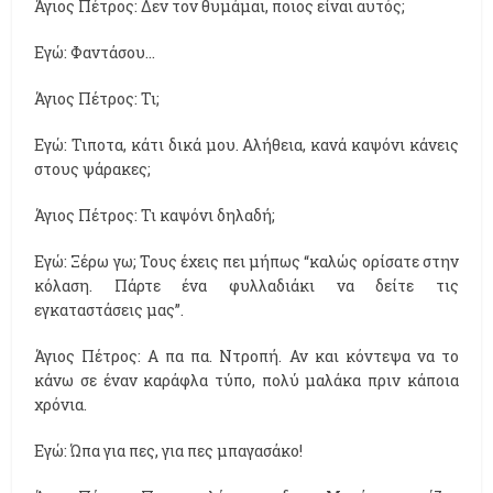
Άγιος Πέτρος: Δεν τον θυμάμαι, ποιος είναι αυτός;
Εγώ: Φαντάσου...
Άγιος Πέτρος: Τι;
Εγώ: Τιποτα, κάτι δικά μου. Αλήθεια, κανά καψόνι κάνεις
στους ψάρακες;
Άγιος Πέτρος: Τι καψόνι δηλαδή;
Εγώ: Ξέρω γω; Τους έχεις πει μήπως “καλώς ορίσατε στην
κόλαση. Πάρτε ένα φυλλαδιάκι να δείτε τις
εγκαταστάσεις μας”.
Άγιος Πέτρος: Α πα πα. Ντροπή. Αν και κόντεψα να το
κάνω σε έναν καράφλα τύπο, πολύ μαλάκα πριν κάποια
χρόνια.
Εγώ: Ώπα για πες, για πες μπαγασάκο!