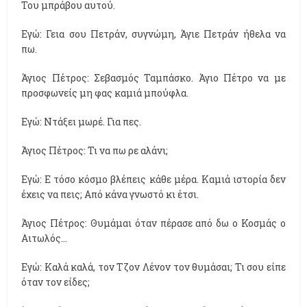
Του μπράβου αυτού.
Εγώ: Γεια σου Πετράν, συγνώμη, Άγιε Πετράν ήθελα να
πω.
Άγιος Πέτρος: Σεβασμός Ταμπάσκο. Άγιο Πέτρο να με
προσφωνείς μη φας καμιά μπούφλα.
Εγώ: Ντάξει μωρέ. Για πες.
Άγιος Πέτρος: Τι να πω ρε αλάνι;
Εγώ: Ε τόσο κόσμο βλέπεις κάθε μέρα. Καμιά ιστορία δεν
έχεις να πεις; Από κάνα γνωστό κι έτσι.
Άγιος Πέτρος: Θυμάμαι όταν πέρασε από δω ο Κοσμάς ο
Αιτωλός...
Εγώ: Καλά καλά, τον Τζον Λένον τον θυμάσαι; Τι σου είπε
όταν τον είδες;