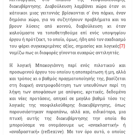
διακυβέρνησης. Διαβούλευση λαμβάνει χώρα όταν οι
κάτοικοι μιας γειτονιάς βρίσκονται σ' ένα πάρκο, έναν
δημόσιο χώρο, για να συζητήσουν προβλήματα και να
βρουν λύσεις από κοινού, διαβούλευση κι όταν
καλούμαστε να τοποθετηθούμε επί ενός υποψηφίου
έργου ή πρότζεκτ, το οποίο, όμως, ήδη από τον σχεδιασμό
του φέρει συγκεκριμένες αξίες, σημασίες και λογικές
[7]
·
νομίζω πως οι διαφορές γίνονται ευχερώς αντιληπτές.
Η λογική Μπακογιάννη περί ενός πιλοτικού και
προσωρινού έργου του οποίου η αποπεράτωση ή μη, αλλά
και τρόπος κι ο βαθμός πραγματοποίησής της, βασίζεται
στη διαρκή ανατροφοδότηση των υπευθύνων περί τη
λήψη των αποφάσεων με απόψεις, κριτικές, δεδομένα
και νέες προτάσεις, απηχεί σε μεγάλο βαθμό τόσο τις
λογικές της νεοφιλελεύθερης διακυβέρνησης, όπως
παρουσιάστηκαν παραπάνω, αλλά και, ειδικότερα, μια
πτυχή αυτής της διακυβέρνησης την οποία θα
μπορούσαμε να ονομάσουμε ως «ανακλαστική» ή
«αναδραστική» (reflexive). Με τον όρο αυτό, ο οποίος