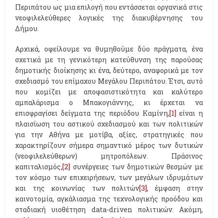
Περιπάτου ως μια επιλογή που εντάσσεται οργανικά στις
νεοφιλελεύθερες λογικές της διακυβέρνησης του
Δήμου.
Αρχικά, οφείλουμε να θυμηθούμε δύο πράγματα, ένα
σχετικά με τη γενικότερη κατεύθυνση της παρούσας
δημοτικής διοίκησης κι ένα, δεύτερο, αναφορικά με τον
σχεδιασμό του επίμαχου Μεγάλου Περιπάτου. Έτσι, αυτό
που κομίζει με αποφασιστικότητα και καλύτερο
αμπαλάρισμα ο Μπακογιάννης, κι έρχεται να
επισφραγίσει δείγματα της περιόδου Καμίνη,
[1]
είναι η
πλαισίωση του αστικού σχεδιασμού και των πολιτικών
για την Αθήνα με μοτίβα, αξίες, στρατηγικές που
χαρακτηρίζουν σήμερα σημαντικό μέρος των δυτικών
(νεοφιλελεύθερων) μητροπόλεων. Πράσινος
καπιταλισμός,
[2]
συνέργειες των δημοτικών θεσμών με
τον κόσμο των επιχειρήσεων, των μεγάλων ιδρυμάτων
και της κοινωνίας των πολιτών
[3]
, έμφαση στην
καινοτομία, αγκάλιασμα της τεχνολογικής προόδου και
σταδιακή υιοθέτηση data-driven πολιτικών. Ακόμη,