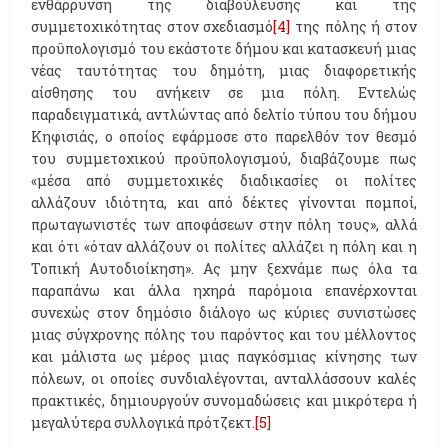
ενθάρρυνση της διαβούλευσης και της
συμμετοχικότητας στον σχεδιασμό
[4]
της πόλης ή στον
προϋπολογισμό του εκάστοτε δήμου και κατασκευή μιας
νέας ταυτότητας του δημότη, μιας διαφορετικής
αίσθησης του ανήκειν σε μια πόλη. Εντελώς
παραδειγματικά, αντλώντας από δελτίο τύπου του δήμου
Κηφισιάς, ο οποίος εφάρμοσε στο παρελθόν τον θεσμό
του συμμετοχικού προϋπολογισμού, διαβάζουμε πως
«μέσα από συμμετοχικές διαδικασίες οι πολίτες
αλλάζουν ιδιότητα, και από δέκτες γίνονται πομποί,
πρωταγωνιστές των αποφάσεων στην πόλη τους», αλλά
και ότι «όταν αλλάζουν οι πολίτες αλλάζει η πόλη και η
Τοπική Αυτοδιοίκηση». Ας μην ξεχνάμε πως όλα τα
παραπάνω και άλλα ηχηρά παρόμοια επανέρχονται
συνεχώς στον δημόσιο διάλογο ως κύριες συνιστώσες
μιας σύγχρονης πόλης του παρόντος και του μέλλοντος
και μάλιστα ως μέρος μιας παγκόσμιας κίνησης των
πόλεων, οι οποίες συνδιαλέγονται, ανταλλάσσουν καλές
πρακτικές, δημιουργούν συνομαδώσεις και μικρότερα ή
μεγαλύτερα συλλογικά πρότζεκτ.
[5]