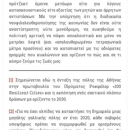
πρότζεκτ έμεινε μετέωρο είτε για λόγους
κατασκευαστικούς είτε εξαιτίας των ρητών και άρρητων
αντιστάσεων. Με την υπόμνηση ότι η διαδικασία
νεοφιλελευθεροποίησης της κοινωνίας δεν είναι ούτε
αναντίστρεπτη ούτε μονόδρομη, να ευχηθούμε η
πολιτική κριτική να πάψει αποκλειστικά και μόνο να
μετράει λεφτά (και «απελευθερωμένα» τετραγωνικά
μέτρα πρασίνου) και να καταπιαστεί με τις αδιόρατες
γραμμές που κυκλώνουν και ορίζουν το πώς και σε τι
κόσμο ζούμε τις ζωές μας.
[1]
Σημειώνεται εδώ η ένταξη της πόλης της Αθήνας
στην πρωτοβουλία του Ιδρύματος Ροκφέλερ «100
Resilient Cities» και η εκπόνηση ενός σχετικού πλάνου
δράσεων με ορίζοντα το 2030.
[2]
«Για να έχει ελπίδες να κατακτήσει τη δημαρχία μιας
μεγάλης γαλλικής πόλης εν έτει 2020, κάθε σοβαρός
υποψήφιος πρέπει να συμμορφωθεί με ορισμένους