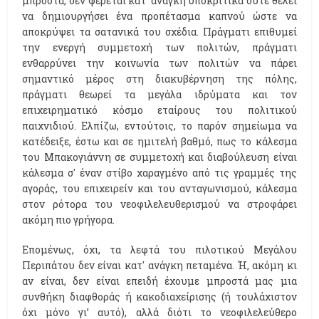
μπροστά, δεν φέρεται κατ' ανάγκη υποκριτικά ούτε θέλει
να δημιουργήσει ένα προπέτασμα καπνού ώστε να
αποκρύψει τα σατανικά του σχέδια. Πράγματι επιθυμεί
την ενεργή συμμετοχή των πολιτών, πράγματι
ενθαρρύνει την κοινωνία των πολιτών να πάρει
σημαντικό μέρος στη διακυβέρνηση της πόλης,
πράγματι θεωρεί τα μεγάλα ιδρύματα και τον
επιχειρηματικό κόσμο εταίρους του πολιτικού
παιχνιδιού. Ελπίζω, εντούτοις, το παρόν σημείωμα να
κατέδειξε, έστω και σε ημιτελή βαθμό, πως το κάλεσμα
του Μπακογιάννη σε συμμετοχή και διαβούλευση είναι
κάλεσμα σ' έναν στίβο χαραγμένο από τις γραμμές της
αγοράς, του επιχειρείν και του ανταγωνισμού, κάλεσμα
στον ρότορα του νεοφιλελευθερισμού να στροφάρει
ακόμη πιο γρήγορα.
Επομένως, όχι, τα λεφτά του πιλοτικού Μεγάλου
Περιπάτου δεν είναι κατ' ανάγκη πεταμένα. Ή, ακόμη κι
αν είναι, δεν είναι επειδή έχουμε μπροστά μας μια
συνθήκη διαφθοράς ή κακοδιαχείρισης (ή τουλάχιστον
όχι μόνο γι’ αυτό), αλλά διότι το νεοφιλελεύθερο