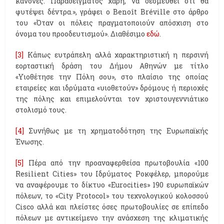
κανόνες. Παραδείγματος χάρη, να δεσμευθεί ότι θα
φυτέψει δέντρα.», γράφει ο Benoît Bréville στο άρθρο
του «Όταν οι πόλεις πραγματοποιούν απόσχιση στο
όνομα του προοδευτισμού». Διαθέσιμο
εδώ
.
[3]
Κάπως ευτράπελη αλλά χαρακτηριστική η περσινή
εορταστική δράση του Δήμου Αθηνών με τίτλο
«Υιοθέτησε την Πόλη σου», στο πλαίσιο της οποίας
εταιρείες και ιδρύματα «υιοθετούν» δρόμους ή περιοχές
της πόλης και επιμελούνται τον χριστουγεννιάτικο
στολισμό τους.
[4]
Συνήθως με τη χρηματοδότηση της Ευρωπαϊκής
Ένωσης.
[5]
Πέρα από την προαναφερθείσα πρωτοβουλία «100
Resilient Cities» του Ιδρύματος Ροκφέλερ, μπορούμε
να αναφέρουμε το δίκτυο «Eurocities» 190 ευρωπαϊκών
πόλεων, το «City Protocol» του τεχνολογικού κολοσσού
Cisco αλλά και πλείστες όσες πρωτοβουλίες σε επίπεδο
πόλεων με αντικείμενο την ανάσχεση της κλιματικής