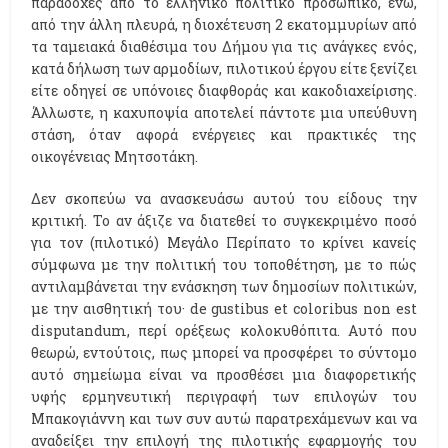
παραδοχές από το ελληνικό πολιτικό προσωπικό, ενώ,
από την άλλη πλευρά, η διοχέτευση 2 εκατομμυρίων από
τα ταμειακά διαθέσιμα του Δήμου για τις ανάγκες ενός,
κατά δήλωση των αρμοδίων, πιλοτικού έργου είτε ξενίζει
είτε οδηγεί σε υπόνοιες διαφθοράς και κακοδιαχείρισης.
Άλλωστε, η καχυποψία αποτελεί πάντοτε μια υπεύθυνη
στάση, όταν αφορά ενέργειες και πρακτικές της
οικογένειας Μητσοτάκη.
Δεν σκοπεύω να ανασκευάσω αυτού του είδους την
κριτική. Το αν άξιζε να διατεθεί το συγκεκριμένο ποσό
για τον (πιλοτικό) Μεγάλο Περίπατο το κρίνει κανείς
σύμφωνα με την πολιτική του τοποθέτηση, με το πώς
αντιλαμβάνεται την ενάσκηση των δημοσίων πολιτικών,
με την αισθητική του· de gustibus et coloribus non est
disputandum, περί ορέξεως κολοκυθόπιτα. Αυτό που
θεωρώ, εντούτοις, πως μπορεί να προσφέρει το σύντομο
αυτό σημείωμα είναι να προσθέσει μια διαφορετικής
υφής ερμηνευτική περιγραφή των επιλογών του
Μπακογιάννη και των συν αυτώ παρατρεχάμενων και να
αναδείξει την επιλογή της πιλοτικής εφαρμογής του