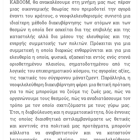
KABOOM, θα ανακαλέσουμε στη μνήμη μας πως πέραν
μιας οικονομικής θεωρίας που πριμοδοτεί την αγορά
έναντι του κράτους, ο νεοφιλελευθερισμός συνιστά μια
ιδιαίτερη μέθοδο διακυβέρνησης των ατόμων και των
θεσμών η οποία δεν ασκείται δια της επιβολής και της
καταστολής αλλά δια μέσου της ελευθερίας και της
ενεργής συμμετοχής των πολιτών. Πρόκειται για μια
συμμετοχή η οποία διαρκώς ενθαρρύνεται και για μια
ελευθερία η οποία, φυσικά, εξασκείται εντός ενός στενά
οριοθετημένου πλαισίου, σηματοδοτημένου από τις
λογικές του επιχειρηματικού κόσμου, τις αγοραίες αξίες,
τις τακτικές του σύγχρονου μάνατζμεντ. Παράλληλα, η
νεοφιλελεύθερη διακυβέρνηση φέρει μια θετική πρόταση
για το πώς μπορούμε να ζούμε τις ζωές μας, πώς να
οργανώνουμε τους θεσμούς, πώς να αναδιατάσσουμε τον
τρόπο με τον οποίο σχετιζόμαστε με τους γύρω μας.
Έτσι, η διαβούλευση και η συμμετοχικότητα, δύο έννοιες
τις οποίες διαισθητικά αντιλαμβανόμαστε ως θετικές
και κοντινές στα πολιτικά μας προτάγματα, μπορούν
κάλλιστα να αναβαπτιστούν και να καταστούν
λειτουργικές στο πλαίσιο της νεοφιλελεύθερης