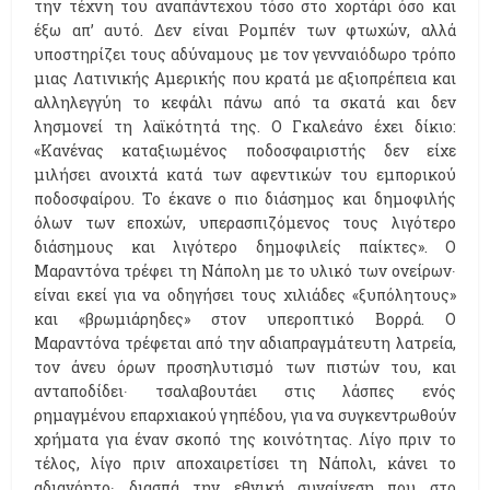
την τέχνη του αναπάντεχου τόσο στο χορτάρι όσο και
έξω απ’ αυτό. Δεν είναι Ρομπέν των φτωχών, αλλά
υποστηρίζει τους αδύναμους με τον γενναιόδωρο τρόπο
μιας Λατινικής Αμερικής που κρατά με αξιοπρέπεια και
αλληλεγγύη το κεφάλι πάνω από τα σκατά και δεν
λησμονεί τη λαϊκότητά της. Ο Γκαλεάνο έχει δίκιο:
«Κανένας καταξιωμένος ποδοσφαιριστής δεν είχε
μιλήσει ανοιχτά κατά των αφεντικών του εμπορικού
ποδοσφαίρου. Το έκανε ο πιο διάσημος και δημοφιλής
όλων των εποχών, υπερασπιζόμενος τους λιγότερο
διάσημους και λιγότερο δημοφιλείς παίκτες». Ο
Μαραντόνα τρέφει τη Νάπολη με το υλικό των ονείρων∙
είναι εκεί για να οδηγήσει τους χιλιάδες «ξυπόλητους»
και «βρωμιάρηδες» στον υπεροπτικό Βορρά. Ο
Μαραντόνα τρέφεται από την αδιαπραγμάτευτη λατρεία,
τον άνευ όρων προσηλυτισμό των πιστών του, και
ανταποδίδει∙ τσαλαβουτάει στις λάσπες ενός
ρημαγμένου επαρχιακού γηπέδου, για να συγκεντρωθούν
χρήματα για έναν σκοπό της κοινότητας. Λίγο πριν το
τέλος, λίγο πριν αποχαιρετίσει τη Νάπολι, κάνει το
αδιανόητο∙ διασπά την εθνική συναίνεση που στο