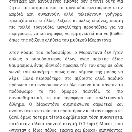
στατικές και κινούμενες εικόνες δεν φτάνει ούτε για
ζήτω, τα ποιήματα και τα τραγούδια κεντράρουν στην
καρδιά και συγκινούν, αλλά τελειώνουν γρήγορα∙
χρειαζόμαστε κι άλλες λέξεις, κι άλλες εικόνες, ακόμη
πιο πολλά τραγούδια, μεγαλύτερη προσπάθεια για να
περιγραφεί, να καταγραφεί, να ερμηνευτεί και να βιωθεί
όπως της αξίζει η αλήθεια του μυθικού Μαραντόνα.
Στον κόσμο του ποδοσφαίρου, ο Μαραντόνα δεν ήταν
απλώς ο σπουδαιότερος όλων, ένας παίχτης άξιος
θαυμασμού, ένας ιδανικός πρεσβευτής του σπορ σε κάθε
γωνιά του πλανήτη – όπως είναι σήμερα της μόδας να
λέμε. Πολύ περισσότερο, στο αξύριστο αλλά παιδικό
πρόσωπό του ενσαρκώνονται όλα εκείνα που κάνουν το
ποδόσφαιρο το πιο όμορφο παιχνίδι, το πιο
συναισθηματικό, το πιο παράφορο και καλλιτεχνικό
άθλημα. Ο Μαραντόνα συμπύκνωνε σαρωτικά και
αναπάντεχα στοιχεία που προϋπήρχαν κι είχαν εκφραστεί
ξανά, όμως ποτέ με τέτοια ακρίβεια και τόση πυκνότητα,
ποτέ στην τέλεια χρονική στιγμή. Ο Τζορτζ Μπεστ, που
«γινόταν ο ίδιος πάθος, εικόνα και βροχή» εμπνέοντας