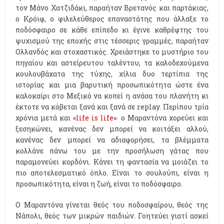
τον Μάνο Χατζιδάκι, παραήταν Βρετανός και παρτάκιας,
ο Κρόιφ, ο φιλελεύθερος επαναστάτης που άλλαξε το
ποδόσφαιρο σε κάθε επίπεδο κι έγινε καθρέφτης του
ψυχισμού της εποχής στις τέσσερις γραμμές, παραήταν
Ολλανδός και στοχαστικός. Χρειάστηκε το μυστήριο του
πηγαίου και αστείρευτου ταλέντου, τα καλοδεχούμενα
κουλουβάχατα της τύχης, χίλια δυο τερτίπια της
ιστορίας και μια βαρυτική προσωπικότητα ώστε ένα
καλοκαίρι στο Μεξικό να κοπεί η ανάσα του πλανήτη κι
έκτοτε να κόβεται ξανά και ξανά σε replay. Περίπου τρία
χρόνια μετά και «
life is life
»∙ ο Μαραντόνα χορεύει και
ξεσηκώνει, κανένας δεν μπορεί να κοιτάξει αλλού,
κανένας δεν μπορεί να αδιαφορήσει, τα βλέμματα
κολλάνε πάνω του με την προσήλωση γάτας που
παραμονεύει κορδόνι. Κάνει τη φαντασία να μοιάζει το
πιο αποτελεσματικό όπλο. Είναι το σουλούπι, είναι η
προσωπικότητα, είναι η ζωή, είναι το ποδόσφαιρο.
Ο Μαραντόνα γίνεται θεός του ποδοσφαίρου, θεός της
Νάπολι, θεός των μικρών παιδιών. Γοητεύει γιατί ασκεί