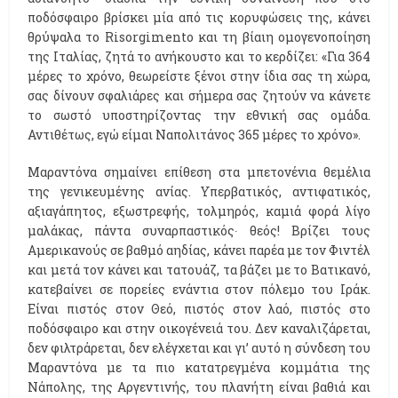
ποδόσφαιρο βρίσκει μία από τις κορυφώσεις της, κάνει
θρύψαλα το Risorgimento και τη βίαιη ομογενοποίηση
της Ιταλίας, ζητά το ανήκουστο και το κερδίζει: «Για 364
μέρες το χρόνο, θεωρείστε ξένοι στην ίδια σας τη χώρα,
σας δίνουν σφαλιάρες και σήμερα σας ζητούν να κάνετε
το σωστό υποστηρίζοντας την εθνική σας ομάδα.
Αντιθέτως, εγώ είμαι Ναπολιτάνος 365 μέρες το χρόνο».
Μαραντόνα σημαίνει επίθεση στα μπετονένια θεμέλια
της γενικευμένης ανίας. Υπερβατικός, αντιφατικός,
αξιαγάπητος, εξωστρεφής, τολμηρός, καμιά φορά λίγο
μαλάκας, πάντα συναρπαστικός∙ θεός! Βρίζει τους
Αμερικανούς σε βαθμό αηδίας, κάνει παρέα με τον Φιντέλ
και μετά τον κάνει και τατουάζ, τα βάζει με το Βατικανό,
κατεβαίνει σε πορείες ενάντια στον πόλεμο του Ιράκ.
Είναι πιστός στον Θεό, πιστός στον λαό, πιστός στο
ποδόσφαιρο και στην οικογένειά του. Δεν καναλιζάρεται,
δεν φιλτράρεται, δεν ελέγχεται και γι’ αυτό η σύνδεση του
Μαραντόνα με τα πιο κατατρεγμένα κομμάτια της
Νάπολης, της Αργεντινής, του πλανήτη είναι βαθιά και