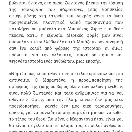
βιώνεται έντονα, στα άκρα. Ζωντανός βλέπει την ίδρυση
της
Εκκλησίας του Μαραντόνα
, μιας θρησκείας
αφιερωμένης στη λατρεία του∙ νεκρός χάνει το άνευ
προηγουμένου πλανητικό, λαϊκό προσκύνημα που
καταλήγει σε μπάχαλα στο Μπουένος Άιρες – ο θεός
πέθανε, κάτω η εξουσία. Μερικές φορές μου είναι
δύσκολο να τα συλλάβω όλα αυτά. Μοιάζουν σαν σινεμά ή
σαν ένα κολάζ από φάρσες της ιστορίας∙ κι όμως
πρόκειται για την αλλόκοτη, πυκνή σε σημεία και
γεγονότα ιστορία ενός ανθρώπου, μιας εποχής.
«Νόμιζα πως είσαι αθάνατος»: ο τίτλος εμπερικλείει μια
αντινομία. Ο Μαραντόνα, η προσωποποίηση της
ομορφιάς της ζωής σε βάρος όλων των άλλων μεγεθών,
είναι πολύ ζωντανός και πολύ ανθρώπινος για να 'ναι
αθάνατος. Όμως, από την άλλη, κανείς δεν μας είχε
προειδοποιήσει, κανείς δεν μας είχε ταρακουνήσει
αρκετά, για να συνειδητοποιήσουμε ότι μπορεί να έρθει
το τέλος του θεού. Για μένα, ο Μαραντόνα ήταν, είναι και
θα είναι το γέλιο και το κλάμα του, οι απλοί άνθρωποι
απέναντι σε όσα τους συντρίβουν, το κίνημα της ζωής