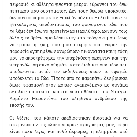
πειρασμό κι αθέλητα γίνονται μικροί τύραννοι του άνω
πεπτικού μου συστήματος. Δεν τους θεωρώ υποκριτές,
δεν συντάσσομαι με τις –σχεδόν πάντοτε– ελιτίστικες κι
ηθικολογικές αποδοκιμασίες του φαινομένου∙ εδώ που
τα λέμε δεν έχω να προτείνω κάτι καλύτερο, και συν τοις
άλλοις το βρέχω άμα λάχει κι εγώ το ποδαράκι μου. Ίσως
να φταίει η ζωή, που μου στέρησε από νωρίς την
παρουσία αγαπημένων ανθρώπων∙ πιθανότατα και η τάση
μου να αποστρέφομαι την υπερέκθεση σκέψεων και την
υπερανάλωση συναισθημάτων στα διαδικτυακά μέσα που
υποδέχονται αυτές τις εκδηλώσεις όπως το σφαγείο
υποδέχεται τα ζώα. Τίποτα από τα παραπάνω δεν βρίσκει
όμως εφαρμογή στον κάπως αναμενόμενο μα συνάμα
εντελώς απίστευτο και αχώνευτο θάνατο του Ντιέγκο
Αρμάντο Μαραντόνα, του αληθινού ανθρώπου της
εποχής του.
Οι λέξεις, που κάποτε αραδιάστηκαν βιαστικά για να
στεφανώσουν τις ολοκαίνουριες αγιογραφίες μας, τώρα
είναι πολύ λίγες και πολύ άχρωμες, η πλημμύρα από