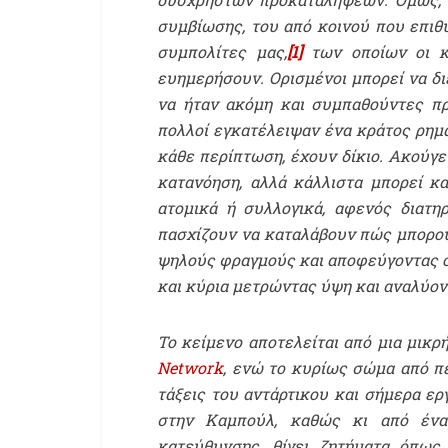
συμβίωσης, του από κοινού που επιθ
συμπολίτες μας,
[1]
των οποίων οι κο
ευημερήσουν. Ορισμένοι μπορεί να δι
να ήταν ακόμη και συμπαθούντες πρ
πολλοί εγκατέλειψαν ένα κράτος ρημα
κάθε περίπτωση, έχουν δίκιο. Ακούγ
κατανόηση, αλλά κάλλιστα μπορεί κα
ατομικά ή συλλογικά, αφενός διατη
πασχίζουν να καταλάβουν πώς μπορο
ψηλούς φραγμούς και αποφεύγοντας ο
και κύρια μετρώντας ύψη και αναλύον
Το κείμενο αποτελείται από μια μικ
Network
, ενώ το κυρίως σώμα από π
τάξεις του αντάρτικου και σήμερα ερ
στην Καμπούλ, καθώς κι από ένα 
κατεύθυνσης, θίγει ζητήματα όπως 