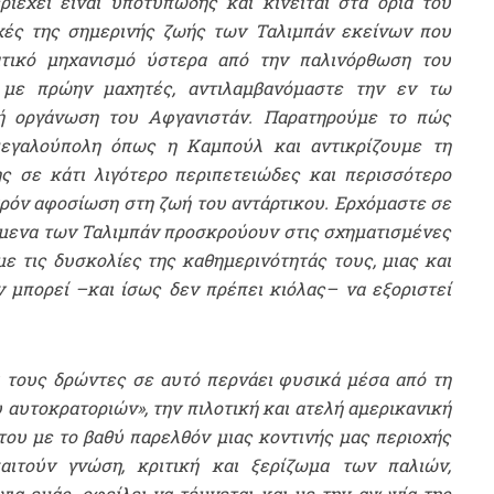
ιέχει είναι υποτυπώδης και κινείται στα όρια του
υχές της σημερινής ζωής των Ταλιμπάν εκείνων που
τικό μηχανισμό ύστερα από την παλινόρθωση του
 με πρώην μαχητές, αντιλαμβανόμαστε την εν τω
ική οργάνωση του Αφγανιστάν. Παρατηρούμε το πώς
μεγαλούπολη όπως η Καμπούλ και αντικρίζουμε τη
ς σε κάτι λιγότερο περιπετειώδες και περισσότερο
κρόν αφοσίωση στη ζωή του αντάρτικου. Ερχόμαστε σε
όμενα των Ταλιμπάν προσκρούουν στις σχηματισμένες
με τις δυσκολίες της καθημερινότητάς τους, μιας και
ν μπορεί –και ίσως δεν πρέπει κιόλας– να εξοριστεί
ι τους δρώντες σε αυτό περνάει φυσικά μέσα από τη
αυτοκρατοριών», την πιλοτική και ατελή αμερικανική
του με το βαθύ παρελθόν μιας κοντινής μας περιοχής
ιτούν γνώση, κριτική και ξερίζωμα των παλιών,
α εμάς, οφείλει να τέμνεται και με την αγωνία της