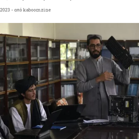
/2023
από
kaboomzine