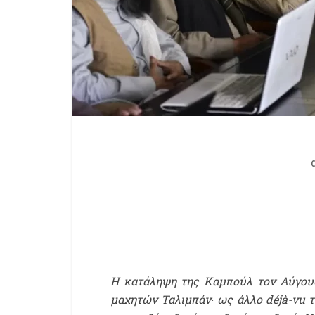
Η κατάληψη της Καμπούλ τον Αύγουσ
μαχητών Ταλιμπάν
∙
ως άλλο
d
éjà-vu 