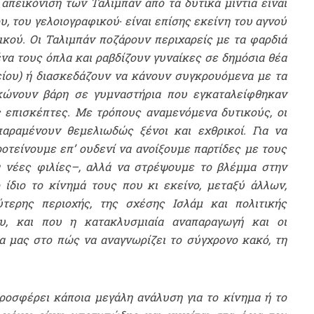
 απεικόνιση των Ταλιμπάν από τα δυτικά μίντια είναι
υ, του γελοιογραφικού
∙
είναι επίσης εκείνη του αγνού
ικού. Οι Ταλιμπάν ποζάρουν περιχαρείς με τα φαρδιά
ένα τους όπλα και ραβδίζουν γυναίκες σε δημόσια θέα
είου) ή διασκεδάζουν να κάνουν συγκρουόμενα με τα
κώνουν βάρη σε γυμναστήρια που εγκαταλείφθηκαν
 επισκέπτες. Με τρόπους αναμενόμενα δυτικούς, οι
αραμένουν θεμελιωδώς ξένοι και εχθρικοί. Για να
οτείνουμε επ’ ουδενί να ανοίξουμε παρτίδες με τους
ια νέες φιλίες–, αλλά να στρέψουμε το βλέμμα στην
ίδιο το κίνημά τους που κι εκείνο, μεταξύ άλλων,
τερης περιοχής, της σχέσης Ισλάμ και πολιτικής
υ, και που η κατακλυσμιαία αναπαραγωγή και οι
 μας στο πώς να αναγνωρίζει το σύγχρονο κακό, τη
οσφέρει κάποια μεγάλη ανάλυση για το κίνημα ή το