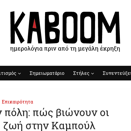
ιτισμός
Σημειωματάριο
Στήλες
Συνεντεύξε
Επικαιρότητα
 πόλη: πώς βιώνουν οι
η ζωή στην Καμπούλ