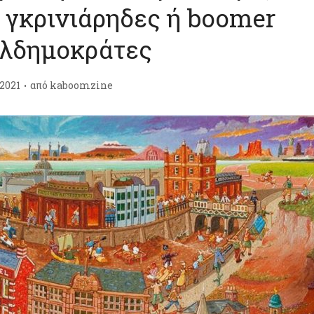
ί γκρινιάρηδες ή boomer
λδημοκράτες
/2021
από
kaboomzine