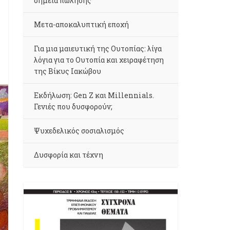
σημεία πώλησης
Μετα-αποκαλυπτική εποχή
Για μια μαιευτική της Ουτοπίας: λίγα
λόγια για το Ουτοπία και χειραφέτηση
της Βίκυς Ιακώβου
Εκδήλωση: Gen Z και Millennials.
Γενιές που δυσφορούν;
Ψυχεδελικός σοσιαλισμός
Δυσφορία και τέχνη