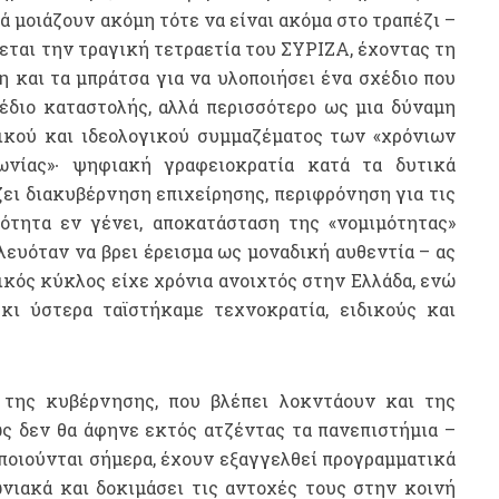
τά μοιάζουν ακόμη τότε να είναι ακόμα στο τραπέζι –
ται την τραγική τετραετία του ΣΥΡΙΖΑ, έχοντας τη
 και τα μπράτσα για να υλοποιήσει ένα σχέδιο που
έδιο καταστολής, αλλά περισσότερο ως μια δύναμη
λικού και ιδεολογικού συμμαζέματος των «χρόνιων
ωνίας»∙ ψηφιακή γραφειοκρατία κατά τα δυτικά
ζει διακυβέρνηση επιχείρησης, περιφρόνηση για τις
κότητα εν γένει, αποκατάσταση της «νομιμότητας»
ευόταν να βρει έρεισμα ως μοναδική αυθεντία – ας
κός κύκλος είχε χρόνια ανοιχτός στην Ελλάδα, ενώ
ι ύστερα ταϊστήκαμε τεχνοκρατία, ειδικούς και
της κυβέρνησης, που βλέπει λοκντάουν και της
ως δεν θα άφηνε εκτός ατζέντας τα πανεπιστήμια –
οποιούνται σήμερα, έχουν εξαγγελθεί προγραμματικά
νιακά και δοκιμάσει τις αντοχές τους στην κοινή