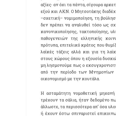
αξίες∙ αν όχι τα πάντα, σίγουρα αρκε
εξού και ΑΚΝ. Ο Μητσοτάκης διαδέχε
–σχετική– νομιμοποίηση, τη βούληση
δεν πρέπει να αναλυθεί τόσο ως σχ
κανονικοποίησης, τακτοποίησης, υ
παθογενειών της ελληνικής κοιν
πρότυπα, επιτελικό κράτος που θυμί
λαϊκές τάξεις αλλά και για τη λαϊ
στους χώρους όπου η εξουσία δυσκολ
μη λησμονούμε πως ο εκσυγχρονιστι
από την περίοδο των Μνημονίων κ
οικονομισμό με την κουτάλα.
Η ασταμάτητη νομοθετική μηχανή 
τρέχουν τα σάλια, ήταν δεδομένο π
άλλωστε, τα περισσότερα απ’ όσα υλ
ή έχουν έστω σπιναριστεί επικοινω