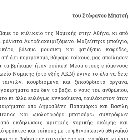
του Στέφανου Μπατσή
βαμε το κυλικείο της Νομικής στην Αθήνα, κι από
ι μάλιστα Αυτοδιαχειριζόμενο. Μαζεύτηκε μπούγιο,
κέτα, βάλαμε μουσική και φτιάξαμε καφέδες,
απ’ ό,τι περιμέναμε, βάψαμε τοίχους, μας απείλησαν
αι τα βρήκαμε∙ ήταν σούπερ! Μέσα στους επόμενους
κείο Νομικής (στο εξής ΑΚΝ) έγινε το έλα να δεις
ταινιών, κουρδισμένα και ξεκούρδιστα όργανα,
γχειρήματα που δεν το βάζει ο νους του ανθρώπου,
ατο κι άλλα ευλόγως εννοούμενα, τουλάχιστον όταν
χειρήματα: από Δημοσθένη Παπαμάρκο και Βασίλη
rance και «μολοτοφάρε μπατσάρε» συντρόφων
από εκδηλώσεις κριτικής νομικής σκέψης και
πό φράχτες και τοίχους με το φθινοπωρινό αθηναϊκό
όσο στη βράση της στιγμής όσο και νηφάλια, κι έχω