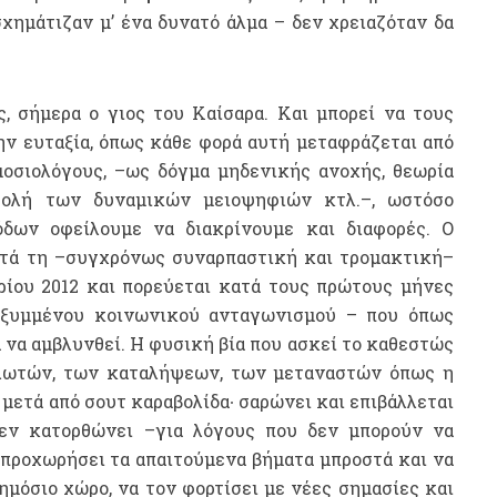
χημάτιζαν μ’ ένα δυνατό άλμα – δεν χρειαζόταν δα
, σήμερα ο γιος του Καίσαρα. Και μπορεί να τους
ην ευταξία, όπως κάθε φορά αυτή μεταφράζεται από
μοσιολόγους, –ως δόγμα μηδενικής ανοχής, θεωρία
τολή των δυναμικών μειοψηφιών κτλ.–, ωστόσο
δων οφείλουμε να διακρίνουμε και διαφορές. Ο
ετά τη –συγχρόνως συναρπαστική και τρομακτική–
ρίου 2012 και πορεύεται κατά τους πρώτους μήνες
οξυμμένου κοινωνικού ανταγωνισμού – που όπως
να αμβλυνθεί. Η φυσική βία που ασκεί το καθεστώς
λωτών, των καταλήψεων, των μεταναστών όπως η
μετά από σουτ καραβολίδα∙ σαρώνει και επιβάλλεται
δεν κατορθώνει –για λόγους που δεν μπορούν να
προχωρήσει τα απαιτούμενα βήματα μπροστά και να
μόσιο χώρο, να τον φορτίσει με νέες σημασίες και