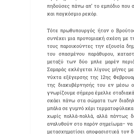
πηδούσες πάνω απ’ το εμπόδιο που σ
και παγκόσμιο ρεκόρ.
Τότε πρωθυπουργός ήταν ο Βρούτος
συνέχει μια προνομιακή σχέση με τ
τους παροικούντες την εξουσία δη
του σπασμένου παράθυρου, κατασ
μεταξύ των δύο μπλε μαρέν περιό
Σαμαράς εκλέγεται λίγους μήνες μ
νύχτα εξέγερσης της 12ης Φεβρουα
της διακυβέρνησής του εν μέσω 
γνωρίζουμε σήμερα έμελλε σταδιακά 
σκάει πάνω στα σώματα των διαδη
μπάλα σε γυμνό χέρι τερματοφύλακα 
χωρίς πολλά-πολλά, αλλά πάντως 
αναλυθούν στο παρόν σημείωμα– να 
μετασχηματίσει αποφασιστικά τον δη