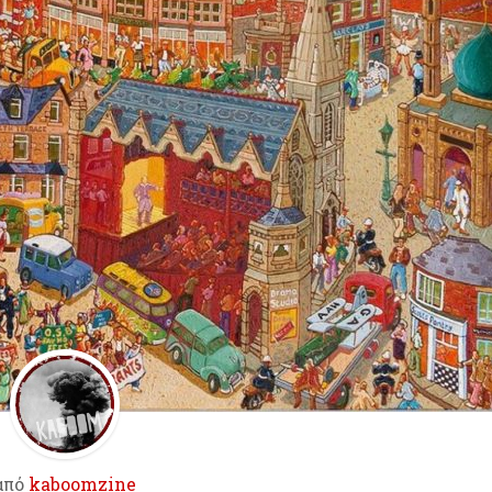
από
kaboomzine