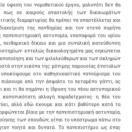
ία ύφεση του νομοθετικού έργου, μολονότι δεν θα
ε πως σε καιρούς αναστολής των δικαιωμάτων
ιτικής διαμαρτυρίας θα πρέπει να αναστέλλεται και
ιαχείριση της πανδημίας και τον στενό πυρήνα
ς πανεπιστημιακή αστυνομία, επαναφορά του ορίου
, πειθαρχικό δίκαιο και μια συνολική κατεύθυνση
στημίων∙ εντελώς δικαιολογημένα μας σηκώνεται
κανοποίηση και των φιλελεύθερων και των σκληρών
οστά στην εικόνα της μόνιμης παρουσίας ένστολων
 υποκύψουμε στο καθησυχαστικό νανούρισμα του
 πιάσουμε από την άσφαλτο το πεταμένο γάντι, ας
ι και τι θα σημάνει η ίδρυση του νέου αστυνομικού
 κανονικότατη αλλαγή παραδείγματος∙ η θέα του
ει, αλλά εδώ έχουμε και κάτι βαθύτερο κατά τα
ορφώνεται βίαια με την πανεπιστημιακή αστυνομία,
ποίησης των σπουδών, είναι το υπόστρωμα πάνω στο
ταν νοητά και δυνατά. Το πανεπιστήμιο ως ένας