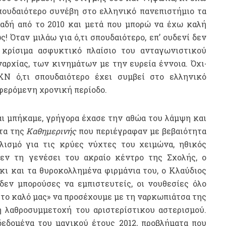
πουδαιότερο συνέβη στο ελληνικό πανεπιστήμιο τα
λαδή από το 2010 και μετά που μπορώ να έχω καλή
! Όταν μιλάω για ό,τι σπουδαιότερο, επ’ ουδενί δεν
 κρίσιμα ασφυκτικό πλαίσιο του ανταγωνιστικού
ναρχίας, των κινημάτων με την ευρεία έννοια. Όχι∙
Ν ό,τι σπουδαιότερο έχει συμβεί στο ελληνικό
αφερόμενη χρονική περίοδο.
ι μπήκαμε, γρήγορα έχασε την αθώα του λάμψη και
τα της
Καθημερινής
που περιέγραφαν με βεβαιότητα
ισμό για τις κρύες νύχτες του χειμώνα, ηθικός
εν τη γενέσει του ακραίο κέντρο της Σχολής, ο
ι και τα θυροκολλημένα φιρμάνια του, ο Κλαύδιος
δεν μπορούσες να εμπιστευτείς, οι νουθεσίες όλο
 το καλό μας» να προσέχουμε με τη ναρκωπιάτσα της
η λαθροσυμμετοχή του αριστερίστικου αστερισμού.
δεδομένα του μαγικού έτους 2012, προβλήματα που