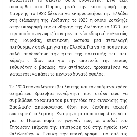
αποσυρθεί στο Παρίσι, μετά την καταστροφή της
Σμύρνης το 1922 δέχεται να εκπροσωπήσει την Ελλάδα
στη διάσκεψη της Λωζάνης το 1923 η οποία κατέληξε
στην υπογραφή της συνθήκης της Λωζάνης το 1923, με
την οποία αναγνωριζόταν μεν το νέο εδαφικό καθεστώς
της Τουρκίας, επετεύχθη ωστόσο μια ανταλλαγή
πληθυσμών οφέλιμη για την Ελλάδα. Για να το πούμε πιο
απλά, αποδέχθηκε την ήττα της πολιτικής τού που
χάραξε ο ίδιος και για την αποτυχία της οποίας
ευθυνόταν ο βασικός του αντίπαλος, προκειμένου να
καταφέρει να πάρει το μέγιστο δυνατό όφελος.
Το 1923 επανεκλέγεται βουλευτής και τον επόμενο χρόνο
σχημάτισε βραχύβια κυνέρνηση που στόχο είχε να
συμβιβάσει το κόμμα του με την ιδέα της συνέχισης της
Βασιλικής Δημοκρατίας, θέση που δέχθηκε ισχυρή
εσωτερική πολεμική. Ένα μήνα μετά αποχωρεί εκ νέου
για το Παρίσι παρά το γεγονός πως οι οπαδοί του
ζητούσαν επίμονα την επιστροφή τού στην ηγεσία των
Φιλελευθέρων. Εκείνη την εποχή γράφει μια από τις