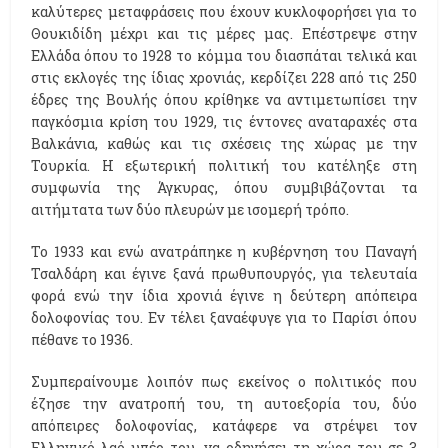
καλύτερες μεταφράσεις που έχουν κυκλοφορήσει για το
Θουκιδίδη μέχρι και τις μέρες μας. Επέστρεψε στην
Ελλάδα όπου το 1928 το κόμμα του διασπάται τελικά και
στις εκλογές της ίδιας χρονιάς, κερδίζει 228 από τις 250
έδρες της Βουλής όπου κρίθηκε να αντιμετωπίσει την
παγκόσμια κρίση του 1929, τις έντονες αναταραχές στα
Βαλκάνια, καθώς και τις σχέσεις της χώρας με την
Τουρκία. Η εξωτερική πολιτική του κατέληξε στη
συμφωνία της Άγκυρας, όπου συμβιβάζονται τα
αιτήμτατα των δύο πλευρών με ισομερή τρόπο.
Το 1933 και ενώ ανατράπηκε η κυβέρνηση του Παναγή
Τσαλδάρη και έγινε ξανά πρωθυπουργός, για τελευταία
φορά ενώ την ίδια χρονιά έγινε η δεύτερη απόπειρα
δολοφονίας του. Εν τέλει ξαναέφυγε για το Παρίσι όπου
πέθανε το 1936.
Συμπεραίνουμε λοιπόν πως εκείνος ο πολιτικός που
έζησε την ανατροπή του, τη αυτοεξορία του, δύο
απόπειρες δολοφονίας, κατάφερε να στρέψει τον
Ελληνικό λαό υπέρ του, να οδηγήσει τη χώρα του σε 3