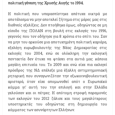
πολιτική γένεση της Χρυσής Αυγής το 1994.
Η πολιτική που υπερασπίστηκε απέτυχε οικτρά με
αποτέλεσμα να μην αποτελεί ζήτημα στις μέρες μας στις
διεθνείς εξελίξεις. Δεν πτοήθηκε όμως, οδηγώντας σε μη
είσοδο της ΠΟΛΑΝ στη βουλή στις εκλογές του 1996,
γεγονός που τον οδήγησε για 8 χρόνια στο σπίτι του. Σαν
να μην του αρκούσε μια αποτυχημένη πολιτική καριέρα,
εξελέγη ευρωβουλευτής της Νέας Δημοκρατίας στις
εκλογές του 2004, ενώ σε ολόκληρη την εκλογική
πενταετία δεν έτυχε να φτάσει στα αυτιά μας κάποια
μεγάλη επιτυχία του. Το 2009 και ενώ είχε πια εκλεγεί
πρόεδρος της ΝΔ επέλεξε μια έξαλλη αντιμνημονιακή
ρητορική που συναγωνιζόταν την εξωκοινοβουλευτική
αριστερά, όταν είχε απομωνοθεί απότ ο Ευρωπαϊκό
κόμμα γι’ αυτή του την επιλογή και στην Ελλάδα
γελούσαν και οι πέτρες. Η απότομη στροφή παραμονές
των εκλογών του 2012 ζάλισε και τους μεγαλύτερους
υποστηρικτές του οδηγώντας στη δημιουργία του
κόμματος των ασυνάρτητων Ελλήνων.