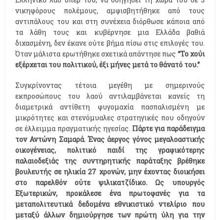
νικηφόρους πολέμους, αμφισβητήθηκε από τους
αντιπάλους του και στη συνέχεια διόρθωσε κάποια από
τα λάθη τους και κυβέρνησε μια Ελλάδα βαθιά
διχασμένη, δεν έκανε ούτε βήμα πίσω στις επιλογές του.
Όταν μάλιστα ερωτήθηκε σχετικά απάντησε πως
“Το χούι
εξέρχεται του πολιτικού, έξι μήνες μετά το θάνατό του.”
Συγκρίνοντας τέτοια μεγέθη με σημερινούς
εκπροσώπους του λαού αντιλαμβάνεται κανείς τη
διαμετρικά αντίθετη φυγομαχία πασπαλισμένη με
μικρότητες και στενόμυαλες στρατηγικές που οδηγούν
σε έλλειμμα πραγματικής ηγεσίας.
Πάρτε για παράδειγμα
τον Αντώνη Σαμαρά. Ένας άεργος γόνος μεγαλοαστικής
οικογένειας, πολιτικό παιδί της γραφικότερης
παλαιοδεξιάς της συντηρητικής παράταξης βρέθηκε
βουλευτής σε ηλικία 27 χρονών, μην έχοντας διοικήσει
στο παρελθόν ούτε ψιλικατζίδικο. Ως υπουργός
Εξωτερικών, προκάλεσε ένα πρωτοφανές για τα
μεταπολιτευτικά δεδομένα εθνικιστικό ντελίριο που
μεταξύ άλλων δημιούργησε των πρώτη ύλη για την