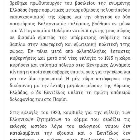
βρέθηκε πρωθυπουργός του βασιλείου της ενωμένης
Ελλάδας έφερε σαρωτικές μεταρρυθμίσεις πολυεπίπεδου
εκσυγχρονισμού της χώρας και την οδήγησε σε δύο
νικηφόρους Βαλκανικούς πολέμους, βρέθηκε εν μέσω
του ‘Α Παγκοσμίου Πολέμου να είναι ηγέτης μιας χώρας
σε διχασμό εξαιτίας της υπέρμετρης ανάμιξης του
βασιλια στην εσωτερική και εξωτερική πολιτική ττης
χώρας. Εν τέλει μετά από αλλεπάλληλες έκτακτες
κυβερνήσεις και μετά από νέες εκλογές το 1915 η χώρα
κυρήσσει και επίσημα πόλεμο στις Κεντρικές Δυνάμεις
κίνηση η οποία είχε σοβαρές επιπτώσεις για την χώρα και
για τον ίδιο προσωπικά. Η μέν χώρα κατάφερνει την
διεύρυνση με την ένταξη μεγάλου μέρους της Βόρειας
Ελλάδας, ο δε Βενιζέλος υπέστη τη πρώτη απόπειρα
δολοφονίας του στο Παρίσι.
Στις εκλογές του 1920, κομβικές για την εξέλιξη των
Ελληνικών ζητημάτων το κόμμα του κερδίζει τις
εκλογές ωστόσο λόγω του εκλογικού νόμου δεν
καταλαμβάνει την εξουσία και ο Βενιζέλος δεν
καταφέρνει να εκλεγεί ούτε βουλευτής. Ενώ έχει