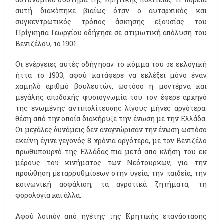
αυτή διακόπηκε βιαίως όταν ο αυταρχικός και
συγκεντρωτικός τρόπος άσκησης εξουσίας του
Πρίγκηπα Γεωργίου οδήγησε σε ατιμωτική απόλυση του
Βενιζέλου, το 1901.
Οι ενέργειες αυτές οδήγησαν το κόμμα του σε εκλογική
ήττα το 1903, αφού κατάφερε να εκλέξει μόνο έναν
χαμηλό αριθμό βουλευτών, ωστόσο η μοντέρνα και
μεγάλης αποδοχής φυσιογνωμία του τον έφερε αρχηγό
της ενωμένης αντιπολίτευσης λίγους μήνες αργότερα,
θέση από την οποία διακήρυξε την ένωση με την Ελλάδα.
Οι μεγάλες δυνάμεις δεν αναγνώρισαν την ένωση ωστόσο
εκείνη έγινε γεγονός 8 χρόνια αργότερα, με τον Βενιζέλο
πρωθυπουργό της Ελλάδας πια μετά απο κλήση του εκ
μέρους του κινήματος των Νεότουρκων, για την
προώθηση μεταρρυθμίσεων στην υγεία, την παιδεία, την
κοινωνική ασφάλιση, τα αγροτικά ζητήματα, τη
φορολογία και άλλα.
Αφού λοιπόν από ηγέτης της Κρητικής επανάστασης