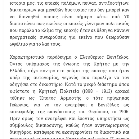
ιστορία μας, τις εποχές πολέμων, πείνας, αντιξοοτήτων,
δικτατοριών και μεγεθών δυστυχίας που δεν μπορεί καν
να διανοηθεί όποιος είναι σήμερα κάτω από 70
διαπιστώνει πως εκείνες οι εποχές γέννησαν πολιτικούς
που παρόλο το κλίμα της εποχής ήταν σε θέση να κάνουν
πραγματικές συγκρούσεις για εκείνο που θεωρούσαν
ωφέλιμο για το λαό τους.
Χαρακτηριστικό παράδειγμα ο Ελευθέριος Βενιζέλος.
Όντας υπέρμαχος της ένωσης της Κρήτης με την
Ελλάδα, πήγε κόντρα στο ρεύμα της εποχής που ήταν
υπέρ της αυτονομίας, γεγονός που παραλίγο να τον
οδηγήσει στο δικαστήριο. Κατά το μικρό διάστημα όπου
υφίστατο η Κρητική Πολιτεία (1898 – 1913) αρχικά
τέθηκε ως Ήπατος Αρμοστής ο τότε πρίγκηπας
Γεώργιος, για να τον ανατρέψει ο Βενιζέλος ως
επικεφαλής της επανάστασης του Θερίσσου, το 1905.
Πριν ομως τον ανατρέψει και έχοντας υπηρετήσει ως
σύμβουλος δικαιοσύνης, καθώς ήταν αναγνωρισμένος
δικηγόρος, κατάφερε να εκσυγχρονίσει το δικαστικό και
αστυνομικό σύστημα της Κρητικής πολιτείας. Η πορεία