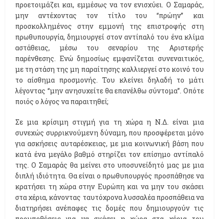
προετοιμάζει και, εμμέσως να τον ενισχύει. Ο Σαμαράς,
μην αντέχοντας τον τίτλο του “πρώην” και
προσκολλημένος στην εμμονή της επιστροφής στη
πρωθυπουργία, δημιουργεί στον αντίπαλό του ένα κλίμα
αστάθειας, μέσω του σεναρίου της Αριστερής
παρένθεσης. Ενώ δημοσίως εμφανίζεται συνεναιτικός,
με τη στάση της μη παραίτησης καλλιεργεί στο κοινό του
το αίσθημα προσμονής. Του κλείνει δηλαδή το μάτι
λέγοντας “μην ανησυχείτε θα επανέλθω σύντομα”. Οπότε
ποιός ο λόγος να παραιτηθεί;
Σε μια κρίσιμη στιγμή για τη χώρα η Ν.Δ. είναι μια
συνεχώς συρρικνούμενη δύναμη, που προσφέρεται μόνο
για ασκήσεις αυταρέσκειας, με μια κοινωνική βάση που
κατά ένα μεγάλο βαθμό στηρίζει τον επίσημο αντίπαλό
της. Ο Σαμαράς θα μείνει στο υποσυνείδητό μας με μια
διπλή ιδιότητα. Θα είναι ο πρωθυπουργός προσπάθησε να
κρατήσει τη χώρα στην Ευρώπη και να μην του σκάσει
στα χέρια, κάνοντας ταυτόχρονα λυσσαλέα προσπάθεια να
διατηρήσει ανέπαφες τις δομές που δημιουργούν τις
προυποθέσεις για να σκάσει η χώρα στα χέρια του