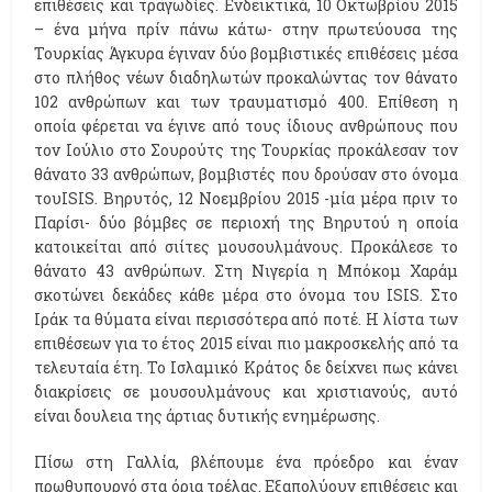
επιθέσεις και τραγωδίες. Ενδεικτικά, 10 Οκτωβρίου 2015
– ένα μήνα πρίν πάνω κάτω- στην πρωτεύουσα της
Τουρκίας Άγκυρα έγιναν δύο βομβιστικές επιθέσεις μέσα
στο πλήθος νέων διαδηλωτών προκαλώντας τον θάνατο
102 ανθρώπων και των τραυματισμό 400. Επίθεση η
οποία φέρεται να έγινε από τους ίδιους ανθρώπους που
τον Ιούλιο στο Σουρούτς της Τουρκίας προκάλεσαν τον
θάνατο 33 ανθρώπων, βομβιστές που δρούσαν στο όνομα
τουISIS. Βηρυτός, 12 Νοεμβρίου 2015 -μία μέρα πριν το
Παρίσι- δύο βόμβες σε περιοχή της Βηρυτού η οποία
κατοικείται από σιίτες μουσουλμάνους. Προκάλεσε το
θάνατο 43 ανθρώπων. Στη Νιγερία η Μπόκομ Χαράμ
σκοτώνει δεκάδες κάθε μέρα στο όνομα του ISIS. Στο
Ιράκ τα θύματα είναι περισσότερα από ποτέ. Η λίστα των
επιθέσεων για το έτος 2015 είναι πιο μακροσκελής από τα
τελευταία έτη. Το Ισλαμικό Κράτος δε δείχνει πως κάνει
διακρίσεις σε μουσουλμάνους και χριστιανούς, αυτό
είναι δουλεια της άρτιας δυτικής ενημέρωσης.
Πίσω στη Γαλλία, βλέπουμε ένα πρόεδρο και έναν
πρωθυπουργό στα όρια τρέλας. Εξαπολύουν επιθέσεις και