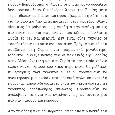
κάνουν βαρύγδουπες δηλώσεις οι οποίες μόνο ασφάλεια
δεν προεικονίζουν. Ο πρόεδρος Άσαντ της Συρίας μετά
τις επιθέσεις σε Παρίσι και αφού εξέφρασε τη λύπη του
για το γαλλικό λαό αναφερόμενος στον πρόεδρο Ολάντ
είπε πως δε φαίνεται πως αποζητά την ειρήνη με τις
πολιτικές του και πως εκείνο που έζησε η Γαλλία, η
Συρία το ζει καθημερινά. Δεν είναι ούτε τυχαίες οι
τοποθετήσεις του ούτε ανυπόστατες. Πράγματι αυτό που
συμβαίνει στη Συρία είναι τρομακτικά μεγαλύτερο.
Μάλιστα θα έλεγε κανείς πως οι πολιτικές της Γαλλίας
στην Μέση Ανατολή και στη Συρία τα τελευταία χρόνια
έχουν κάνει περισσότερο κακό παρά καλό. Οι γαλλικές
κυβερνήσεις των τελευταίων ετών προσπαθούν να
ανακτήσουν μια σχεδόν φεουδαρχική αίγλη σε ανατολή
κάνοντας παρακινδινευμένες στρατιωτικές ενέργειες με
τεράστιες παράπλευρες απώλειες. Προσπαθούν να
αναλάβουν τα ηνία και εντείνουν ως εκ τούτου μια
πολιτική μίσους και κέρδους.
Από την άλλη πλευρά, παρατηρώντας από πιο κοντά του