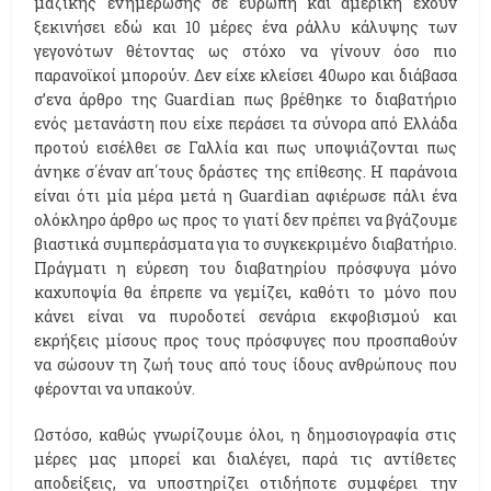
μαζικής ενημέρωσης σε ευρώπη και αμερική έχουν
ξεκινήσει εδώ και 10 μέρες ένα ράλλυ κάλυψης των
γεγονότων θέτοντας ως στόχο να γίνουν όσο πιο
παρανοϊκοί μπορούν. Δεν είχε κλείσει 40ωρο και διάβασα
σ’ενα άρθρο της Guardian πως βρέθηκε το διαβατήριο
ενός μετανάστη που είχε περάσει τα σύνορα από Ελλάδα
προτού εισέλθει σε Γαλλία και πως υποψιάζονται πως
άνηκε σ΄έναν απ΄τους δράστες της επίθεσης. Η παράνοια
είναι ότι μία μέρα μετά η Guardian αφιέρωσε πάλι ένα
ολόκληρο άρθρο ως προς το γιατί δεν πρέπει να βγάζουμε
βιαστικά συμπεράσματα για το συγκεκριμένο διαβατήριο.
Πράγματι η εύρεση του διαβατηρίου πρόσφυγα μόνο
καχυποψία θα έπρεπε να γεμίζει, καθότι το μόνο που
κάνει είναι να πυροδοτεί σενάρια εκφοβισμού και
εκρήξεις μίσους προς τους πρόσφυγες που προσπαθούν
να σώσουν τη ζωή τους από τους ίδους ανθρώπους που
φέρονται να υπακούν.
Ωστόσο, καθώς γνωρίζουμε όλοι, η δημοσιογραφία στις
μέρες μας μπορεί και διαλέγει, παρά τις αντίθετες
αποδείξεις, να υποστηρίζει οτιδήποτε συμφέρει την