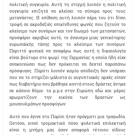
πολιτική συγκυρία. Αυτή τη στιγμή λοιπόν η πολιτική
συγκυρία επιζητά να κλείσει τα σύνορα προς τους
μετανάστες. Η επίθεση αυτή λοιπόν πέρα του ότι δίνει
τροφή σε ακροδεξιές επικίνδυνες φωνές που ζητούν το
κλείσιμο των συνόρων και τον διωγμό των μεταναστών,
προσφέρει ακριβώς αυτό, το έναυσμα μιας γενικότερης
ευρωπαϊκής τάσης προς το κλείσιμο των συνόρων.
Περιττό φυσικά να αναφέρω πως αυτή η δικαιολογία
είναι βούτυρο στο ψωμί της Γερμανίας η οποία ήδη είχε
ανακοινώσει πως δεν πρόκειται να δεχτεί παραπάνω
πρόσφυγες. Παρότι λοιπόν καμία απόδειξη δεν υπάρχει
που να το στηρίζει-μάλιστα οι αυγυπτιακές αρχές είπαν
πως διαβατήριο που βρέθηκε κοντά στους δράστες άνηκε
σε κάποιο θύμα- τα μ.μ.ε στην Ευρώπη εδώ και μέρες
χρωματίζουν την εικόνα των δραστών ως
μουσουλμάνων προσφύγων.
Αυτό που έγινε στο Παρίσι ήταν πράγματι μια τραγωδία.
Ωστόσο, ειναί τρομακτικό πόσο φυλετικά επιλεκτική
είναι η μνήμη μας όσον αναφορά τέτοιου είδους