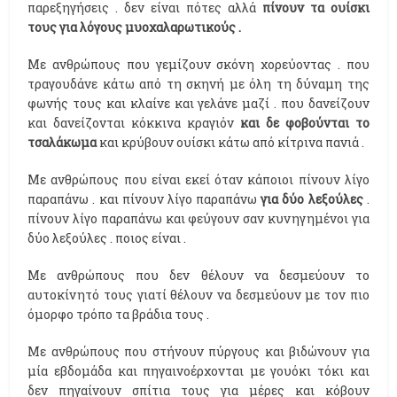
παρεξηγήσεις . δεν είναι πότες αλλά
πίνουν τα ουίσκι
τους για λόγους μυοχαλαρωτικούς .
Με ανθρώπους που γεμίζουν σκόνη χορεύοντας . που
τραγουδάνε κάτω από τη σκηνή με όλη τη δύναμη της
φωνής τους και κλαίνε και γελάνε μαζί . που δανείζουν
και δανείζονται κόκκινα κραγιόν
και δε φοβούνται το
τσαλάκωμα
και κρύβουν ουίσκι κάτω από κίτρινα πανιά .
Με ανθρώπους που είναι εκεί όταν κάποιοι πίνουν λίγο
παραπάνω . και πίνουν λίγο παραπάνω
για δύο λεξούλες
.
πίνουν λίγο παραπάνω και φεύγουν σαν κυνηγημένοι για
δύο λεξούλες . ποιος είναι .
Με ανθρώπους που δεν θέλουν να δεσμεύουν το
αυτοκίνητό τους γιατί θέλουν να δεσμεύουν με τον πιο
όμορφο τρόπο τα βράδια τους .
Με ανθρώπους που στήνουν πύργους και βιδώνουν για
μία εβδομάδα και πηγαινοέρχονται με γουόκι τόκι και
δεν πηγαίνουν σπίτια τους για μέρες και κόβουν