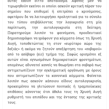
αυτές έχουν διττό αποτέλεσμα. Αφενός μεν να
τιμωρηθούν εκείνοι οι οποίοι ασκούν κριτική πέραν του
σημείου που επιθυμεί ή επιτρέπει ο κρινόμενος,
αφετέρου δε να λειτουργήσει προληπτικά για το σύνολο
του τύπου επιβάλλοντας την λογοκρισία στη μία
περίπτωση, την αυτολογοκρισία στη δεύτερη.
Παρατηρούμε λοιπόν το φαινόμενο, προοδευτικοί
δημοσιογράφοι να γράφουν για κόμματα όπως τη Χρυσή
Αυγή, τοποθετώντας τη στον «ευρύτερο χώρο της
δεξιάς» ή ακόμα να ζητούν απεξάρτηση του «σοβαρού»
από το ασόβαρο (sic) τμήμα της. Σαφώς ορισμένοι εξ
αυτών είναι εγνωσμένων δημοκρατικών φρονημάτων,
επομένως αδυνατεί κανείς να θεωρήσει στα σοβαρά πως
αντιμετωπίζουν την εγκληματική οργάνωση με όρους
που αντιμετωπίζουν τα κανονικά κόμματα. Φαίνεται
λοιπόν πως ασκούν κάποιου είδους αυτολογοκρισία,
προκειμένου να γλιτώσουν ποινικές ή τραμπούκικες
επιθέσεις κάνοντας έτσι άθελα τους τη Χρυσή Αυγή
ρυθμιστή του επιπέδου και της έντασης της κριτικής
τους.