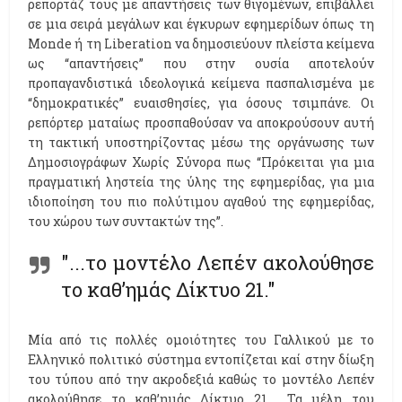
ρεπορτάζ τους με απαντήσεις των θιγομένων, επιβάλλει
σε μια σειρά μεγάλων και έγκυρων εφημερίδων όπως τη
Monde ή τη Liberation να δημοσιεύουν πλείστα κείμενα
ως “απαντήσεις” που στην ουσία αποτελούν
προπαγανδιστικά ιδεολογικά κείμενα πασπαλισμένα με
“δημοκρατικές” ευαισθησίες, για όσους τσιμπάνε. Οι
ρεπόρτερ ματαίως προσπαθούσαν να αποκρούσουν αυτή
τη τακτική υποστηρίζοντας μέσω της οργάνωσης των
Δημοσιογράφων Χωρίς Σύνορα πως “Πρόκειται για μια
πραγματική ληστεία της ύλης της εφημερίδας, για μια
ιδιοποίηση του πιο πολύτιμου αγαθού της εφημερίδας,
του χώρου των συντακτών της”.
"...το μοντέλο Λεπέν ακολούθησε
το καθ’ημάς Δίκτυο 21."
Μία από τις πολλές ομοιότητες του Γαλλικού με το
Ελληνικό πολιτικό σύστημα εντοπίζεται καί στην δίωξη
του τύπου από την ακροδεξιά καθώς το μοντέλο Λεπέν
ακολούθησε το καθ’ημάς Δίκτυο 21 . Τα μέλη του