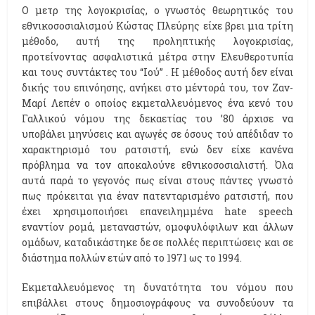
Ο μετρ της λογοκρισίας, ο γνωστός θεωρητικός του
εθνικοσοσιαλισμού Κώστας Πλεύρης είχε βρει μια τρίτη
μέθοδο, αυτή της προληπτικής λογοκρισίας,
προτείνοντας ασφαλιστικά μέτρα στην Ελευθεροτυπία
και τους συντάκτες του “Ιού” . Η μέθοδος αυτή δεν είναι
δικής του επινόησης, ανήκει στο μέντορά του, τον Ζαν-
Μαρί Λεπέν ο οποίος εκμεταλλευόμενος ένα κενό του
Γαλλικού νόμου της δεκαετίας του ’80 άρχισε να
υποβάλει μηνύσεις και αγωγές σε όσους τού απέδιδαν το
χαρακτηρισμό του ρατσιστή, ενώ δεν είχε κανένα
πρόβλημα να τον αποκαλούνε εθνικοσοσιαλιστή. Όλα
αυτά παρά το γεγονός πως είναι στους πάντες γνωστό
πως πρόκειται για έναν πατενταρισμένο ρατσιστή, που
έχει χρησιμοποιήσει επανειλημμένα hate speech
εναντίον ρομά, μεταναστών, ομοφυλόφιλων και άλλων
ομάδων, καταδικάστηκε δε σε πολλές περιπτώσεις και σε
διάστημα πολλών ετών από το 1971 ως το 1994.
Εκμεταλλευόμενος τη δυνατότητα του νόμου που
επιβάλλει στους δημοσιογράφους να συνοδεύουν τα