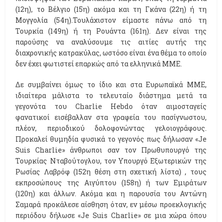
(12η), το Βέλγιο (15η) ακόμα και τη Γκάνα (22η) ή τη
Μογγολία (54η).Τουλάχιστον είμαστε πάνω από τη
Τουρκία (149η) ή τη Ρουάντα (161η). Δεν είναι της
παρούσης να αναλύσουμε τις αιτίες αυτής της
διαχρονικής κατρακύλας, ωστόσο είναι ένα θέμα το οποίο
δεν έχει φωτιστεί επαρκώς από τα ελληνικά ΜΜΕ.
Δε συμβαίνει όμως το ίδιο και στα Ευρωπαϊκά ΜΜΕ,
ιδιαίτερα μάλιστα το τελευταίο διάστημα μετά τα
γεγονότα του Charlie Hebdo όταν αιμοσταγείς
φανατικοί εισέβαλλαν στα γραφεία του πασίγνωστου,
πλέον, περιοδικού δολοφονώντας γελοιογράφους.
Προκαλεί θυμηδία φυσικά το γεγονός πως δήλωσαν «Je
Suis Charlie» άνθρωποι σαν τον Πρωθυπουργό της
Τουρκίας Νταβούτογλου, τον Υπουργό Εξωτερικών της
Ρωσίας Λαβρόφ (152η θέση στη σχετική λίστα) , τους
εκπροσώπους της Αιγύπτου (158η) ή των Εμιράτων
(120η) και άλλων. Ακόμα και η παρουσία του Αντώνη
Σαμαρά προκάλεσε αίσθηση όταν, εν μέσω προεκλογικής
περιόδου δήλωσε «Je Suis Charlie» σε μια χώρα όπου