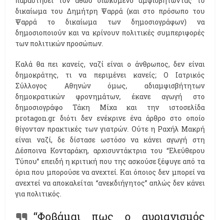
παραστήσει τον αθώο διωκόμενο αμφισβητώντας το
δικαίωμα του Δημήτρη Ψαρρά (και στο πρόσωπο του
Ψαρρά το δικαίωμα των δημοσιογράφων) να
δημοσιοποιούν και να κρίνουν πολιτικές συμπεριφορές
των πολιτικών προσώπων.
Καλά θα πει κανείς, ναζί είναι ο άνθρωπος, δεν είναι
δημοκράτης, τι να περιμένει κανείς; Ο Ιατρικός
Σύλλογος Αθηνών όμως, αδιαμφισβήτητων
δημοκρατικών φρονημάτων, έκανε αγωγή στο
δημοσιογράφο Τάκη Μίχα και την ιστοσελίδα
protagon.gr διότι δεν ενέκρινε ένα άρθρο στο οποίο
θίγονταν πρακτικές των γιατρών. Ούτε η Ραχήλ Μακρή
είναι ναζί, δε δίστασε ωστόσο να κάνει αγωγή στη
Δέσποινα Κονταράκη, αρχισυντάκτρια του “Ελεύθερου
Τύπου” επειδή η κριτική που της ασκούσε ξέφυγε από τα
όρια που μπορούσε να ανεχτεί. Και όποιος δεν μπορεί να
ανεχτεί να αποκαλείται “ανεκδιήγητος” απλώς δεν κάνει
για πολιτικός.
“Φοβάμαι πως ο αυριανισμός