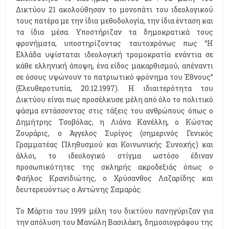
Δικτύου 21 ακολούθησαν το μονοπάτι του ιδεολογικού
τους πατέρα με την ίδια μεθοδολογία, την ίδια ένταση και
τα ίδια μέσα. Υποστήριζαν τα δημοκρατικά τους
φρονήματα, υποστηρίζοντας ταυτοχρόνως πως ‘‘Η
Ελλάδα υφίσταται ιδεολογική τρομοκρατία ενάντια σε
κάθε ελληνική άποψη, ένα είδος μακαρθισμού, απέναντι
σε όσους υψώνουν το πατριωτικό φρόνημα του Έθνους’’
(Ελευθεροτυπία, 20.12.1997). H ιδιαιτερότητα του
Δικτύου είναι πως προσέλκυσε μέλη από όλο το πολιτικό
φάσμα εντάσσοντας στις τάξεις του ανθρώπους όπως ο
Δημήτρης Τσοβόλας, η Λιάνα Κανέλλη, ο Κώστας
Ζουράρις, ο Άγγελος Συρίγος (σημερινός Γενικός
Γραμματέας Πληθυσμού και Κοινωνικής Συνοχής) και
άλλοι, το ιδεολογικό στίγμα ωστόσο έδιναν
προσωπικότητες της σκληρής ακροδεξιάς όπως ο
Φαήλος Κρανιδιώτης, ο Χρύσανθος Λαζαρίδης και
δευτερευόντως ο Αντώνης Σαμαράς.
Το Μάρτιο του 1999 μέλη του δικτύου πανηγύριζαν για
την απόλυση του Μανώλη Βασιλάκη, δημοσιογράφου της