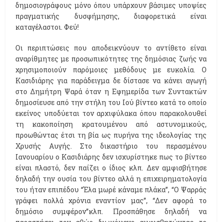
δημοσιογράφους μόνο όπου υπάρχουν βάσιμες υποψίες
πραγματικής δυσφήμησης, διαφορετικά είναι
καταγέλαστοι. Φεύ!
Οι περιπτώσεις που αποδεικνύουν το αντίθετο είναι
αναρίθμητες με προσωπικότητες της δημόσιας ζωής να
χρησιμοποιούν παρόμοιες μεθόδους με ευκολία. Ο
Κασιδιάρης για παράδειγμα δε δίστασε να κάνει αγωγή
στο Δημήτρη Ψαρά όταν η Εφημερίδα των Συντακτών
δημοσίευσε από την στήλη του Ιού βίντεο κατά το οποίο
εκείνος υποδύεται τον αρχιφύλακα όπου παρακολουθεί
τη κακοποίηση κρατουμένου από αστυνομικούς,
προωθώντας έτσι τη βία ως πυρήνα της ιδεολογίας της
Χρυσής Αυγής. Στο δικαστήριο του περασμένου
Ιανουαρίου ο Κασιδιάρης δεν ισχυρίστηκε πως το βίντεο
είναι πλαστό, δεν παίζει ο ίδιος κλπ. Δεν αμφισβήτησε
δηλαδή την ουσία του βίντεο αλλά η επιχειρηματολογία
του ήταν επιπέδου “Έλα μωρέ κάναμε πλάκα”, “O Ψαρράς
γράφει πολλά χρόνια εναντίον μας”, “Δεν αφορά το
δημόσιο συμφέρον”κλπ. Προσπάθησε δηλαδή να