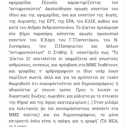
εφημερίδας Εξουσία χαρακτηρίζοντας τον
“αντιφρονούντα”. Ακολούθησαν αγωγές εναντίον του
ιδίου και της εφημερίδας, όσο και εναντίον της Αυγής,
της Αυριανής, της ΕΡΤ, της ΕΡΑ, του ΚΛΙΚ, καθώς και
κατά του Ανδρέα Ανδριανόπουλου. Το Δίκτυο προχώρησε
ένα βήμα παραπέρα, κάνοντας αγωγές προσωπικά
εναντίον του Κ.Κάρη του Γ.Τζαννετάκου, του Ν.
Λιοναράκη, του Π.Παναγιώτου και άλλων
“αντιφρονούντων”. Ο Στάθης Σ. υποστήριξε πως “Το
'Δίκτυο 21' αποτελείται κι εκφράζεται από γνωστούς
ανθρώπους, συνεπώς, και πρόσβαση στα ΜΜΕ διαθέτουν,
και γραφίδες ν' αρθρογραφούν οι ίδιοι υπέρ όσων
νομίζουν σωστά, αλλά και για να αμύνονται αν τυχόν
θεωρηθούν ότι συκοφαντούνται από δημοσιογράφους ή
αδικούνται μ' όποιον τρόπο. Προς τι λοιπόν οι
δικαστικές διώξεις, σωρηδόν, και μάλιστα με το στοιχείο
της θήρας και της άγρας εκατομμυρίων; (...) Όταν μιλάμε
για πολιτικούς (κι όχι ανυπεράσπιστους απέναντι στα
ΜΜΕ πολίτες) και για δημοσιογράφους, τα μόνα
επιτρεπτά όπλα είναι η σκέψη και η γραφή" (ΤΑ ΝΕΑ,