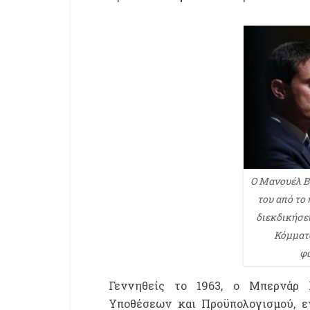
Ο Μανουέλ Β
του από το
διεκδικήσει
Κόμματο
φω
Γεννηθείς το 1963, ο Μπερνάρ 
Υποθέσεων και Προϋπολογισμού, ε