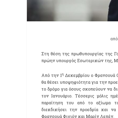
απ
Στη θέση της πρωθυπουργίας της Γα
πρώην υπουργός Εσωτερικών της, Μ
η
Από την 1
Δεκεμβρίου ο Φρανσουά Ολ
θα θέσει υποψηφιότητα για την προ
το δρόμο για όσους σκοπεύουν να δ
τον Ιανουάριο. Τέσσερις μόλις ημ
παραίτηση του από το αξίωμα τ
διεκδικήσει την προεδρία και να
Φρανσουά Φιγιόν και Μαρίν Λεπέν.