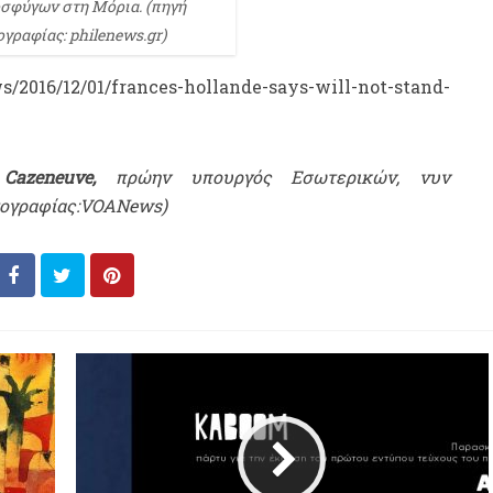
οσφύγων στη Μόρια. (πηγή
γραφίας: philenews.gr)
2016/12/01/frances-hollande-says-will-not-stand-
Cazeneuve
,
πρώην υπουργός Εσωτερικών, νυν
τογραφίας:VOANews)