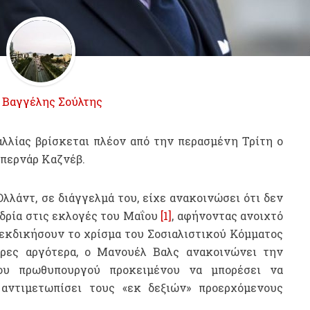
ό
Βαγγέλης Σούλτης
λλίας βρίσκεται πλέον από την περασμένη Τρίτη ο
περνάρ Καζνέβ.
λάντ, σε διάγγελμά του, είχε ανακοινώσει ότι δεν
εδρία στις εκλογές του Μαΐου
[1]
, αφήνοντας ανοιχτό
ιεκδικήσουν το χρίσμα του Σοσιαλιστικού Κόμματος
έρες αργότερα, ο Μανουέλ Βαλς ανακοινώνει την
ου πρωθυπουργού προκειμένου να μπορέσει να
 αντιμετωπίσει τους «εκ δεξιών» προερχόμενους