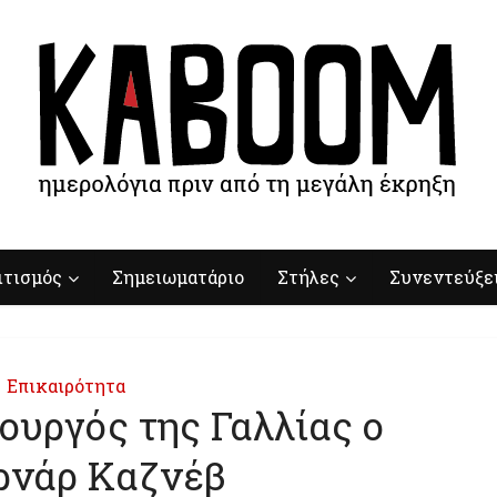
ιτισμός
Σημειωματάριο
Στήλες
Συνεντεύξε
Επικαιρότητα
υργός της Γαλλίας ο
νάρ Καζνέβ